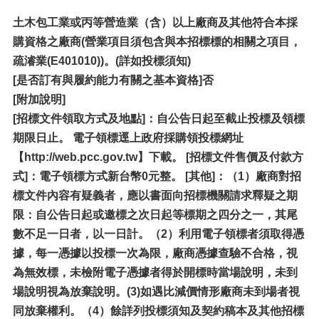
土木包工業或丙等營造業（含）以上廠商及其他符合本採
購資格之廠商(營業項目須包含與本招標標的相關之項目，
疏濬業(E401010))。(詳如投標須知)
[
是否訂有與履約能力有關之基本資格]否
[附加說明]
[招標文件領取方式及地點]：自公告日起至截止投標及領標
期限日止。 電子領標逕上政府採購領投標網址
【http://web.pcc.gov.tw】下載。 [招標文件售價及付款方
式]：電子領標方式新台幣0元整。 [其他]：（1）廠商對招
標文件內容有疑義者，應以書面向招標機關請求釋疑之期
限：自公告日起或邀標之次日起等標期之四分之一，其尾
數不足一日者，以一日計。（2）利用電子領標者須取得憑
據，每一憑據以投標一次為限，廠商憑據查驗不合格，視
為無效標，未檢附電子憑據者得於開標時當場說明，未到
場說明視為放棄說明。(3)如遇比減價情形廠商未到場者視
同放棄權利。（4）餘詳列投標須知及契約稿本及其他招標