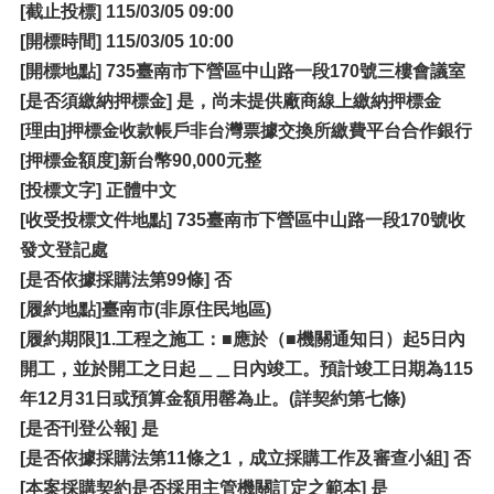
[
截止投標] 115/03/05 09:00
[開標時間] 115/03/05 10:00
[
開標地點] 735臺南市下營區中山路一段170號三樓會議室
[是否須繳納押標金] 是，尚未提供廠商線上繳納押標金
[理由]押標金收款帳戶非台灣票據交換所繳費平台合作銀行
[
押標金額度]新台幣90,000元整
[
投標文字] 正體中文
[收受投標文件地點] 735臺南市下營區中山路一段170號收
發文登記處
[是否依據採購法第99條] 否
[履約地點]臺南市(非原住民地區)
[
履約期限]1.工程之施工：■應於（■機關通知日）起5日內
開工，並於開工之日起＿＿日內竣工。預計竣工日期為115
年12月31日或預算金額用罄為止。(詳契約第七條)
[
是否刊登公報] 是
[是否依據採購法第11條之1，成立採購工作及審查小組] 否
[本案採購契約是否採用主管機關訂定之範本] 是