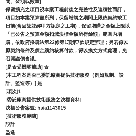
間、金額或數量]
保留擴充之項目視本案工程前後之完整性及連續性而訂，
項目如本案預算書所列，保留增購之期間上限依契約竣工
日前(含因故並經甲方認定之工期)，保留增購之金額上限以
「已公告之預算金額扣減決標金額所得餘額」範圍內增
購，依政府採購法第22條第1項第7款規定辦理；另若係以
原契約條件及價金續約核算付款，得以換文方式處理，免
召開議價會議。
[
是否受機關補助] 否
[本工程案是否已委託廠商提供技術服務（例如規劃、設
計、監造等）] 是
[項次]1
[
委託廠商提供技術服務之決標資料]
決標公告案號: hsia1143015
[
技術服務範疇]
設計
監造