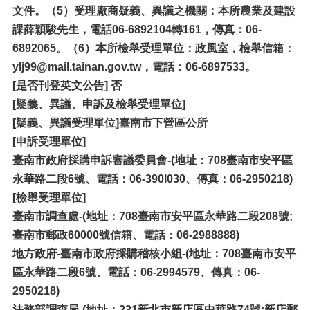
文件。（5）受理廠商疑義、異議之機關：本所農業及建設
課
薛穎駿
先生，電話06-6892104轉161，傳真：06-
6892065。（6）本所檢舉受理單位：政風室，檢舉信箱：
ylj99
@mail.tainan.gov.tw
，電話：06-6897533。
[是否刊登英文公告] 否
[疑義、異議、申訴及檢舉受理單位]
[疑義、異議受理單位]臺南市下營區公所
[申訴受理單位]
臺南市政府採購申訴審議委員會-(地址：708臺南市安平區
永華路二段6號、電話：06-390l030、傳真：06-2950218)
[
檢舉受理單位]
臺南市調查處-(地址：708臺南市安平區永華路二段208號;
臺南市郵政60000號信箱、電話：06-2988888)
地方政府-臺南市政府採購稽核小組-(地址：708臺南市安平
區永華路二段6號、電話：06-2994579、傳真：06-
2950218)
法務部調查局-(地址：231新北市新店區中華路74號;新店郵