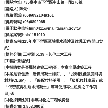
[機關地址] 735臺南市下營區中山路一段170號
[聯絡人] 薛先生
[聯絡電話] (06)6892104#161
[傳真號碼] (06)6892065
[電子郵件信箱]jun0411@mail.tainan.gov.tw
[
標案案號]hsia1151010
[標案名稱]115年度下營區區域排水疏濬及維護工程(開口契
約)
[標的分類] 工程類 5139 - 其他土木工程
[
工程計畫編號]
[本採購案是否屬於建築工程]否，本案非屬建築工程
[本案是否包括「瀝青混凝土鋪面」、「控制性低強度回填
材料(CLSM)」、「級配粒料基層」、「級配粒料底層」或
「低密度再生透水混凝土」等可使用再生粒料之工作項
目] 否
[財物採購性質] 非屬財物之工程或勞務
[
採購金額] 1,853,000元