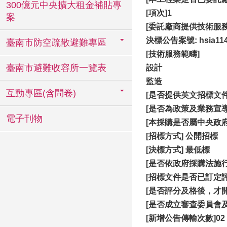
300億元中央擴大租金補貼專
[項次]1
案
[
委託廠商提供技術服務
決標公告案號: hsia114
臺南市防空疏散避難專區
[
技術服務範疇]
臺南市避難收容所一覽表
設計
監造
互動專區(含問卷)
[
是否提供英文招標文件
[是否為政策及業務宣導
電子刊物
[
本採購是否屬中央政府計畫
[招標方式] 公開招標
[決標方式] 最低標
[
是否依政府採購法施行
[招標文件是否已訂定
[
是否評分及格後，才開
[
是否成立審查委員會及
[
新增公告傳輸次數]02