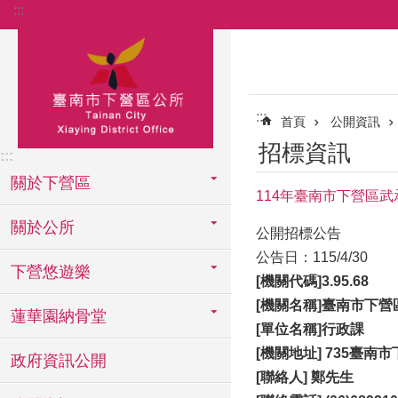
:::
跳到主要內容區塊
:::
首頁
公開資訊
招標資訊
:::
關於下營區
114年臺南市下營區
關於公所
公開招標公告
公告日：115/4/30
下營悠遊樂
[
機關代碼]3.95.68
[機關名稱]臺南市下營
蓮華園納骨堂
[單位名稱]行政課
[機關地址] 735臺南
政府資訊公開
[聯絡人] 鄭先生