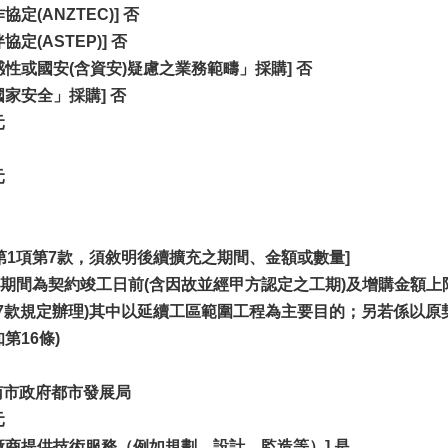
定(ANZTEC)] 否
定(ASTEP)] 否
性或國安(含資安)疑慮之業務範疇」採購] 否
家安全」採購] 否
元
元
條第1項第7款，須敘明後續擴充之期間、金額或數量]
期間為契約竣工日前(含因故並經甲方認定之工期)及增購金額上
第7款規定辦理)其中以延續工區範圍工程為主要目的；另若係以
第16條)
 臺南市政府都市發展局
元
商提供技術服務（例如規劃、設計、監造等）] 是