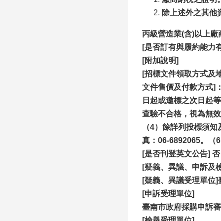
除上述外之其他
丙級營造業(含)以上廠
[
是否訂有與履約能力有
[附加說明]
[招標文件領取方式及地點
文件售價及付款方式]
日起或邀標之次日起等
查驗不合格，視為無效
（4）餘詳列投標須知
真：06-689206
[是否刊登英文公告] 否
[疑義、異議、申訴及
[疑義、異議受理單位
[申訴受理單位]
臺南市政府採購申訴審議委
[
檢舉受理單位]