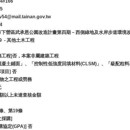
4#166
5
@mail.tainan.gov.tw
4
臺南市下營區武承恩公園改造計畫第四期－西側綠地及水岸步道環境
39 - 其他土木工程
築工程]否，本案非屬建築工程
混凝土鋪面」、「控制性低強度回填材料(CLSM)」、「級配
目] 否
財物之工程或勞務
元
金額以上未達查核金額
條、第19條
採購]
協定(GPA)] 否