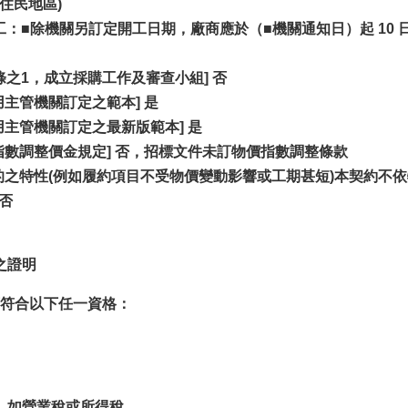
原住民地區)
工：■除機關另訂定開工日期，廠商應於（■機關通知日）起 10 日
條之1，成立採購工作及審查小組] 否
主管機關訂定之範本] 是
用主管機關訂定之最新版範本] 是
指數調整價金規定] 否，招標文件未訂物價指數調整條款
的之特性(例如履約項目不受物價變動影響或工期甚短)本契約不
 否
之證明
符合以下任一資格：
。如營業稅或所得稅