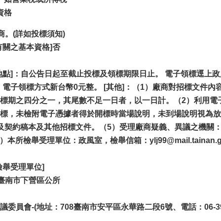
資格
商。(詳如投標須知)
關之基本資格]否
]：自公告日起至截止投標及領標期限日止。 電子領標逕上政府採購領投標
：電子領標方式新台幣0元整。 [其他]：（1）廠商對招標文件
標期之四分之一，其尾數不足一日者，以一日計。（2）利用電
標，未檢附電子憑據者得於開標時當場說明，未到場說明視為放棄
及契約稿本及其他招標文件。（5）受理廠商疑義、異議之機關
5。（6）本所檢舉受理單位：政風室，檢舉信箱：
ylj99
@mail.tainan.
檢舉受理單位]
]臺南市下營區公所
員會-(地址：708臺南市安平區永華路二段6號、電話：06-390l03