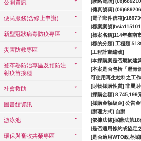
[聯絡電話] (06)689210
公開資訊
[傳真號碼] (06)689206
便民服務(含線上申辦)
[電子郵件信箱]r16673v54
[
標案案號]hsia115101
新型冠狀病毒防疫專區
[標案名稱]114年
[標的分類] 工程類 51
災害防救專區
[
工程計畫編號]
[本採購案是否屬於建
登革熱防治專區及預防注
[本案是否包括「瀝青
射疫苗接種
可使用再生粒料之工作項
[財物採購性質] 非屬
社會救助
[
採購金額] 8,745,199
[
採購金額級距] 公告
圖書館資訊
[辦理方式] 自辦
游泳池
[依據法條]採購法第18
[是否適用條約或協定之
環保與畜牧共榮專區
[是否適用WTO政府採購