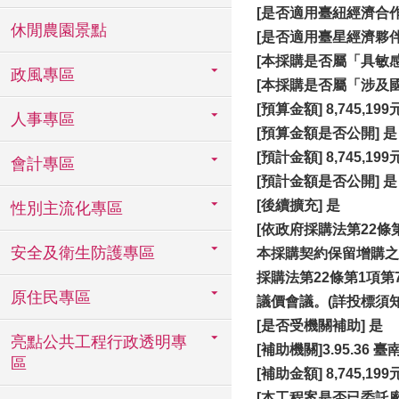
[是否適用臺紐經濟合作協
休閒農園景點
[是否適用臺星經濟夥伴協
[本採購是否屬「具敏感
政風專區
[本採購是否屬「涉及國
[
預算金額] 8,745,199
人事專區
[
預算金額是否公開] 是
[
預計金額] 8,745,199
會計專區
[
預計金額是否公開] 是
[
後續擴充] 是
性別主流化專區
[依政府採購法第22
安全及衛生防護專區
本採購契約保留增購之
採購法第22條第1項
原住民專區
議價會議。(詳投標須知
[
是否受機關補助] 是
亮點公共工程行政透明專
[補助機關]3.95.36
區
[補助金額] 8,745,199
[
本工程案是否已委託廠