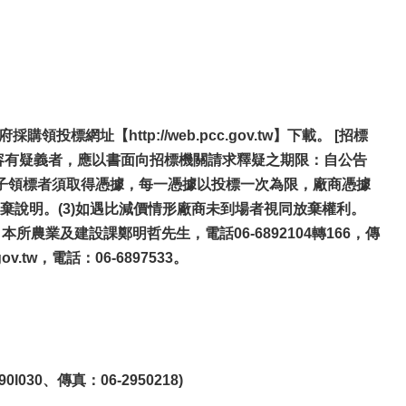
網址【http://web.pcc.gov.tw】下載。 [招標
內容有疑義者，應以書面向招標機關請求釋疑之期限：自公告
子領標者須取得憑據，每一憑據以投標一次為限，廠商憑據
說明。(3)如遇比減價情形廠商未到場者視同放棄權利。
：本所農業及建設課
鄭明哲
先生，電話06-6892104轉166，傳
gov.tw
，電話：06-6897533。
0、傳真：06-2950218)