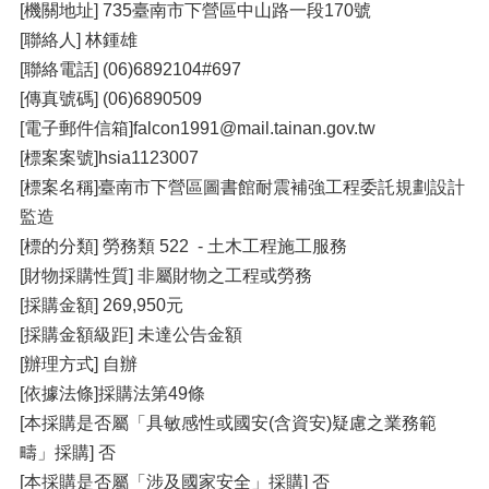
[機關地址] 735臺南市下營區中山路一段170號
[聯絡人] 林鍾雄
[聯絡電話] (06)6892104#697
[傳真號碼] (06)6890509
[電子郵件信箱]falcon1991@mail.tainan.gov.tw
[標案案號]hsia1123007
[標案名稱]臺南市下營區圖書館耐震補強工程委託規劃設計
監造
[標的分類] 勞務類 522 - 土木工程施工服務
[財物採購性質] 非屬財物之工程或勞務
[採購金額] 269,950元
[採購金額級距] 未達公告金額
[辦理方式] 自辦
[依據法條]採購法第49條
[本採購是否屬「具敏感性或國安(含資安)疑慮之業務範
疇」採購] 否
[本採購是否屬「涉及國家安全」採購] 否