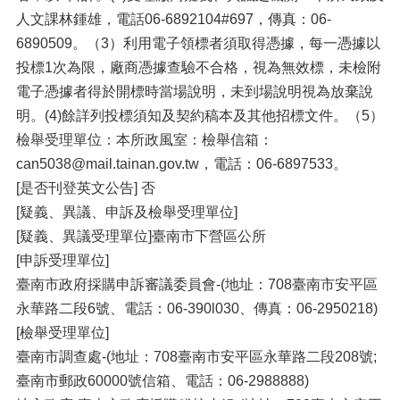
人文課林鍾雄，電話06-6892104#697，傳真：06-
6890509。（3）利用電子領標者須取得憑據，每一憑據以
投標1次為限，廠商憑據查驗不合格，視為無效標，未檢附
電子憑據者得於開標時當場說明，未到場說明視為放棄說
明。(4)餘詳列投標須知及契約稿本及其他招標文件。（5）
檢舉受理單位：本所政風室：檢舉信箱：
can5038@mail.tainan.gov.tw，電話：06-6897533。
[是否刊登英文公告] 否
[疑義、異議、申訴及檢舉受理單位]
[疑義、異議受理單位]臺南市下營區公所
[申訴受理單位]
臺南市政府採購申訴審議委員會-(地址：708臺南市安平區
永華路二段6號、電話：06-390l030、傳真：06-2950218)
[檢舉受理單位]
臺南市調查處-(地址：708臺南市安平區永華路二段208號;
臺南市郵政60000號信箱、電話：06-2988888)