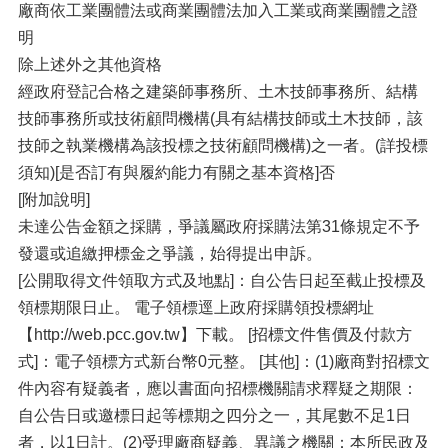
廠商依工業團體法或商業團體法加入工業或商業團體之證
明
除上述外之其他資格
經政府登記合格之建築師事務所、土木技師事務所、結構
技師事務所或技術顧問機構(具有結構技師或土木技師，該
技師之執業機構為該投標之技術顧問機構)之一者。(詳投標
須知)[是否訂有與履約能力有關之基本資格]否
[附加說明]
未達公告金額之採購，爭議屬政府採購法第31條規定不予
發還或追繳押標金之爭議，始得提出申訴。
[公開取得文件領取方式及地點]：自公告日起至截止投標及
領標期限日止。 電子領標逕上政府採購領投標網址
【http://web.pcc.gov.tw】下載。 [招標文件售價及付款方
式]：電子領標方式新台幣0元整。 [其他]：(1)廠商對招標文
件內容有疑義者，應以書面向招標機關請求釋疑之期限：
自公告日或邀標日起等標期之四分之一，其尾數不足1日
者，以1日計。(2)受理廠商疑義、異議之機關：本所民政及