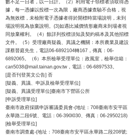
數不足一日者，以一日計。（2）利用電子領標者須取得憑
據，每一憑據以投標一次為限，廠商憑據查驗不合格，視
為無效標，未檢附電子憑據者得於開標時當場說明，未到
場說明視為放棄說明。(3)如遇比減價情形廠商未到場者視
同放棄權利。（4）餘詳列投標須知及契約稿本及其他招標
文件。（5）受理廠商疑義、異議之機關：本所農業及建設
課蔡晉庭先生，電話06-6892104轉167，傳真：06-
6892065。（6）本所檢舉受理單位：政風室，檢舉信箱：
can5038@mail.tainan.gov.tw，電話：06-6897533。
[是否刊登英文公告] 否
[疑義、異議、申訴及檢舉受理單位]
[疑義、異議受理單位]臺南市下營區公所
[申訴受理單位]
臺南市政府採購申訴審議委員會-(地址：708臺南市安平區
永華路二段6號、電話：06-390l030、傳真：06-2950218)
[檢舉受理單位]
臺南市調查處-(地址：708臺南市安平區永華路二段208號;