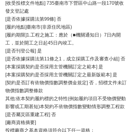
[收受投標文件地點] 735臺南市下營區中山路一段170號收
發文登記處
[是否依據採購法第99條] 否
[履約地點]臺南市(非原住民地區)
[履約期限]1.工程之施工：應於（■機關通知日）7日內開
工，並於開工之日起45日內竣工。
[是否刊登公報] 是
[是否依據採購法第11條之1，成立採購工作及審查小組] 否
[本案採購契約是否採用主管機關訂定之範本] 是
[本案採購契約是否採用主管機關訂定之最新版範本] 是
[契約是否訂有依物價指數調整價金規定] 否，招標文件未訂
物價指數調整條款
其他:依本契約履約標的之特性(例如履約項目不受物價變動
影響或工期甚短)本契約不依物價指數變動情形調整工程款
[是否屬災區重建工程] 否
[廠商資格摘要]
投標廠商之基本資格須符合以下任一資格：