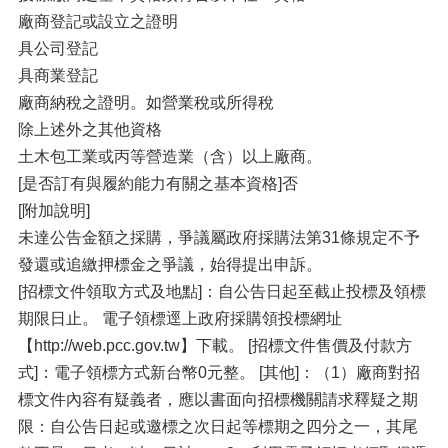
廠商登記或設立之證明
具公司登記
具商業登記
廠商納稅之證明。如營業稅或所得稅
除上述外之其他資格
土木包工業或丙等營造業（含）以上廠商。
[是否訂有與履約能力有關之基本資格]否
[附加說明]
未達公告金額之採購，爭議屬政府採購法第31條規定不予
發還或追繳押標金之爭議，始得提出申訴。
[招標文件領取方式及地點]：自公告日起至截止投標及領標
期限日止。 電子領標逕上政府採購領投標網址
【http://web.pcc.gov.tw】下載。 [招標文件售價及付款方
式]：電子領標方式新台幣0元整。 [其他]：（1）廠商對招
標文件內容有疑義者，應以書面向招標機關請求釋疑之期
限：自公告日起或邀標之次日起等標期之四分之一，其尾