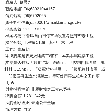
[聯絡人] 蔡晉庭
[聯絡電話] (06)6892104#167
[傳真號碼] (06)6792065
[電子郵件信箱]qaz0001@mail.tainan.gov.tw
[標案案號]hsia1131015
[標案名稱]下營區自由街停車場設置考照練習場工程
[標的分類] 工程類 5139 - 其他土木工程
[工程計畫編號]
[本採購案是否屬於建築工程]否，本案非屬建築工程
[本案是否包括「瀝青混凝土鋪面」、「控制性低強度回填
材料(CLSM)」、「級配粒料基層」、「級配粒料底層」或
「低密度再生透水混凝土」等可使用再生粒料之工作項
目] 否
[財物採購性質] 非屬財物之工程或勞務
[採購金額] 1,281,242元
[採購金額級距] 未達公告金額
[辦理方式] 自辦