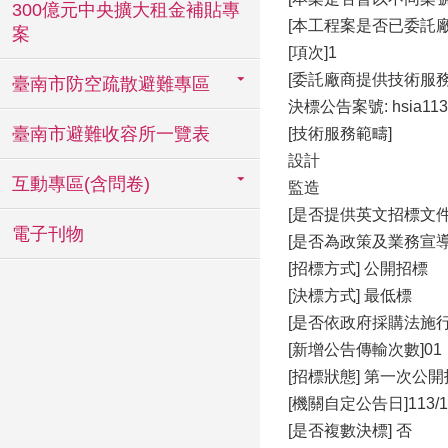
300億元中央擴大租金補貼專
[本工程案是否已委託
案
[項次]1
[委託廠商提供技術服
臺南市防空疏散避難專區
決標公告案號: hsia113
臺南市避難收容所一覽表
[技術服務範疇]
設計
互動專區(含問卷)
監造
[是否提供英文招標文件
電子刊物
[是否為政策及業務宣導
[招標方式] 公開招標
[決標方式] 最低標
[是否依政府採購法施行
[新增公告傳輸次數]01
[招標狀態] 第一次公
[機關自定公告日]113/12
[是否複數決標] 否