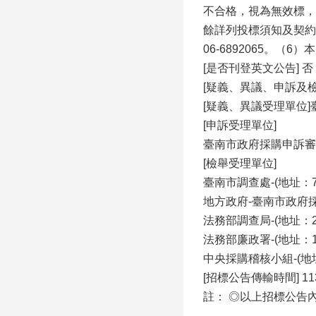
不合格，視為無效標，
餘詳列投標須知及契約稿
06-6892065。（6）
[是否刊登英文公告] 否
[疑義、異議、申訴及
[疑義、異議受理單位
[申訴受理單位]
臺南市政府採購申訴審議委
[檢舉受理單位]
臺南市調查處-(地址：7
地方政府-臺南市政府採購
法務部調查局-(地址：23
法務部廉政署-(地址：10
中央採購稽核小組-(地址：
[招標公告傳輸時間] 113/1
註： ◎以上招標公告