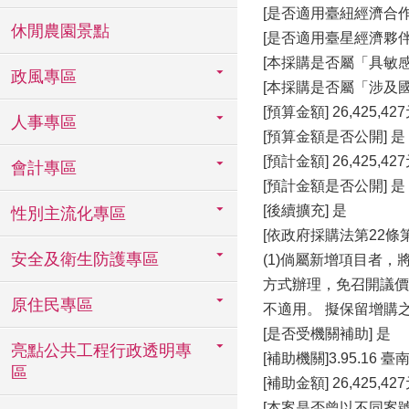
[是否適用臺紐經濟合作協
休閒農園景點
[是否適用臺星經濟夥伴協
[本採購是否屬「具敏感
政風專區
[本採購是否屬「涉及國
[預算金額] 26,425,42
人事專區
[預算金額是否公開] 是
[預計金額] 26,425,42
會計專區
[預計金額是否公開] 是
[後續擴充] 是
性別主流化專區
[依政府採購法第22條
安全及衛生防護專區
(1)倘屬新增項目者
方式辦理，免召開議價
原住民專區
不適用。 擬保留增購
[是否受機關補助] 是
亮點公共工程行政透明專
[補助機關]3.95.16
區
[補助金額] 26,425,42
[本案是否曾以不同案