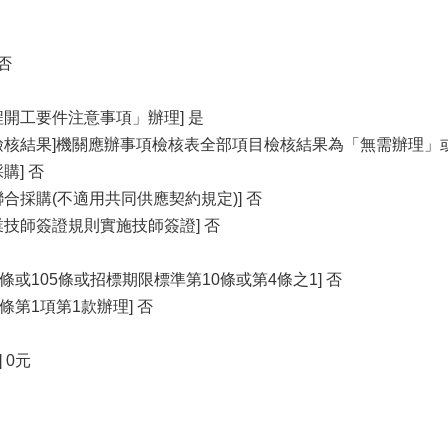
否
程開工要件注意事項」辦理] 是
檢核結果]機關應辦事項檢核表全部項目檢核結果為「無需辦理」
購] 否
合採購(不適用共同供應契約規定)] 否
業技師簽證規則實施技師簽證] 否
條或105條或招標期限標準第10條或第4條之1] 否
條第1項第1款辦理] 否
 0元