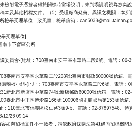
未檢附電子憑據者得於開標時當場說明，未到場說明視為放棄說明
本及其他招標文件。（5）受理廠商疑義、異議之機關：本所農業及
本所檢舉受理單位：政風室，檢舉信箱：can5038@mail.tainan.gov
檢舉受理單位]
]臺南市下營區公所
員會-(地址：708臺南市安平區永華路二段6號、電話：06-390l03
08臺南市安平區永華路二段208號;臺南市郵政60000號信箱、電話：0
稽核小組-(地址：708臺南市安平區永華路二段6號、電話：06-2994
1新北市新店區中華路74號;新店郵政60000號信箱、電話：02-2917
0臺北市中正區博愛路166號;100006國史館郵局第153號信箱、電話：
110臺北市信義區松仁路3號9樓、電話：02-87897548、傳真：0
2/26 09:14
內容如與招標文件不一致者，請依政府採購法第41條向招標機關