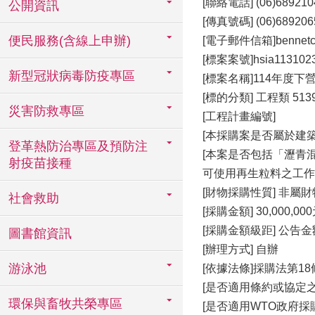
[聯絡電話] (06)689210
公開資訊
[傳真號碼] (06)689206
便民服務(含線上申辦)
[電子郵件信箱]bennetche
[標案案號]hsia113102
新型冠狀病毒防疫專區
[標案名稱]114年度
[標的分類] 工程類 51
災害防救專區
[工程計畫編號]
[本採購案是否屬於建
登革熱防治專區及預防注
[本案是否包括「瀝青
射疫苗接種
可使用再生粒料之工作項
[財物採購性質] 非屬
社會救助
[採購金額] 30,000,00
[採購金額級距] 公告
圖書館資訊
[辦理方式] 自辦
游泳池
[依據法條]採購法第18
[是否適用條約或協定之
環保與畜牧共榮專區
[是否適用WTO政府採購協