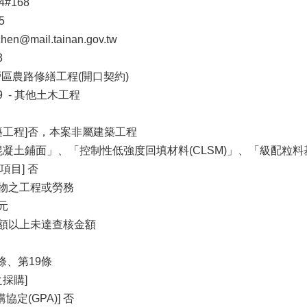
4#168
5
n@mail.tainan.gov.tw
3
下營區農路修繕工程(開口契約)
39 - 其他土木工程
築工程]否，本案非屬建築工程
混凝土鋪面」、「控制性低強度回填材料(CLSM)」、「級配
目] 否
財物之工程或勞務
0元
金額以上未達查核金額
條、第19條
採購]
定(GPA)] 否