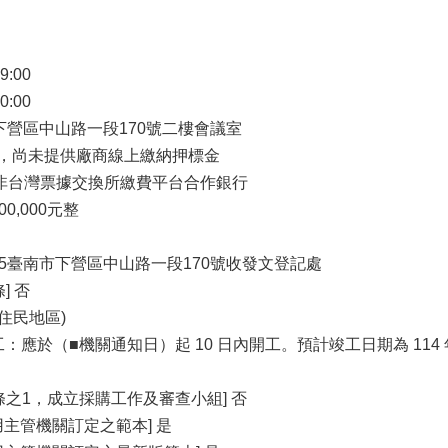
9:00
0:00
南市下營區中山路一段170號二樓會議室
 是，尚未提供廠商線上繳納押標金
戶非台灣票據交換所繳費平台合作銀行
0,000元整
735臺南市下營區中山路一段170號收發文登記處
] 否
住民地區)
工：應於（■機關通知日）起 10 日內開工。預計竣工日期為 114 
條之1，成立採購工作及審查小組] 否
主管機關訂定之範本] 是