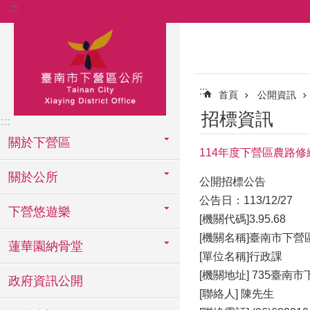
:::
跳到主要內容區塊
:::
首頁
公開資訊
招標資訊
:::
關於下營區
114年度下營區農路修
關於公所
公開招標公告
公告日：113/12/27
下營悠遊樂
[機關代碼]3.95.68
[機關名稱]臺南市下營
蓮華園納骨堂
[單位名稱]行政課
[機關地址] 735臺南
政府資訊公開
[聯絡人] 陳先生