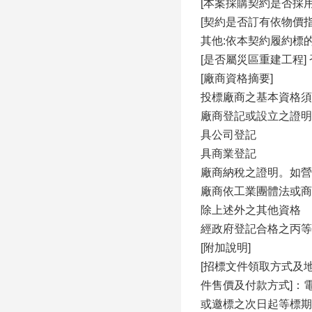
[本案採購契約是否採
[契約是否訂有依物價
其他:依本契約履約標
[是否屬災區重建工程] 
[廠商資格摘要]
投標廠商之基本資格須
廠商登記或設立之證明
具公司登記
具商業登記
廠商納稅之證明。如營
廠商依工業團體法或商
除上述外之其他資格
經政府登記合格之丙等
[附加說明]
[招標文件領取方式及地點
件售價及付款方式]：
或邀標之次日起等標期