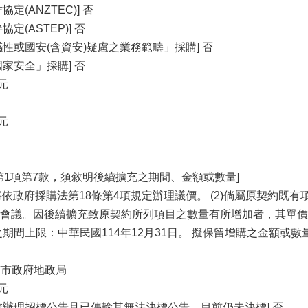
定(ANZTEC)] 否
定(ASTEP)] 否
性或國安(含資安)疑慮之業務範疇」採購] 否
家安全」採購] 否
7元
7元
第1項第7款，須敘明後續擴充之期間、金額或數量]
，將依政府採購法第18條第4項規定辦理議價。 (2)倘屬原契約
會議。因後續擴充致原契約所列項目之數量有所增加者，其單價
之期間上限：中華民國114年12月31日。 擬保留增購之金額
 臺南市政府地政局
7元
號辦理招標公告且已傳輸其無法決標公告，目前仍未決標] 否