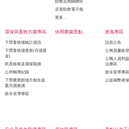
防救災相關網站
災害防救電子報
更多...
環保與畜牧共榮專區
休閒農園景點
政風專區
下營畜牧場統計資訊
訊息公告
下營畜牧場更新(百億基
公務員廉政
金)
公職人員利
民眾檢舉及環保取締
法專區
公所輔導紀錄
政令宣導專
下營農業館地方創生提
公益揭弊者
案共識會議
政令宣導專區