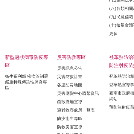
(八)各類相
(九)民意信箱
(十)檢舉貪
更多...
新型冠狀病毒防疫專
災害防救專區
登革熱防治
區
防注射疫苗
災害訊息公告
衛生福利部 疾病管制署
登革熱防治
災害防救計畫
嚴重特殊傳染性肺炎專
登革熱宣導
各里防災地圖
區
臺南市政府
災害應變中心聯繫資訊
網站
疏散撤離宣導
預防注射疫
避難收容處所一覽表
防疫衛生專區
防救災害宣導