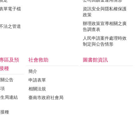
關表單電子檔
資訊安全與隱私權保護
政策
辦理政策宣導相關之廣
瀆不法之管道
告調查表
人民申請案件處理時效
制定與公告情形
專區及預
社會救助
圖書館資訊
接種
簡介
相關公告
申請表單
事項
相關法規
衛生局連結
臺南市政府社會局
苗接種