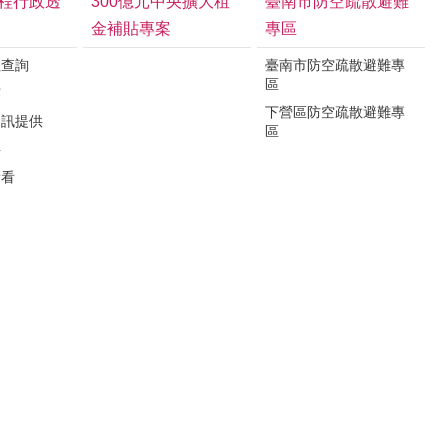
程行政透
300億元中央擴大租
臺南市防空疏散避難
金補貼專案
專區
程查詢
臺南市防空疏散避難專
區
露
下營區防空疏散避難專
資訊提供
區
要
看看