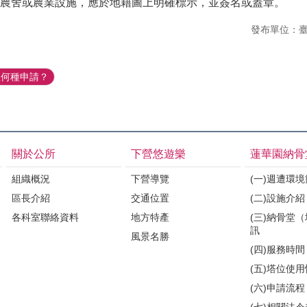
農舍或農業設施，應於地籍圖上明確標示，並簽名或蓋章。
發布單位：
理何種申請？
關於公所
下營悠遊樂
蓮華園納骨
組織概況
下營導覽
(一)週遭環
區長介紹
交通位置
(二)設施介紹
各科室聯絡資料
地方特產
(三)納骨堂
訊
風景名勝
(四)服務時間
(五)塔位使
(六)申請流程
(七)相關法