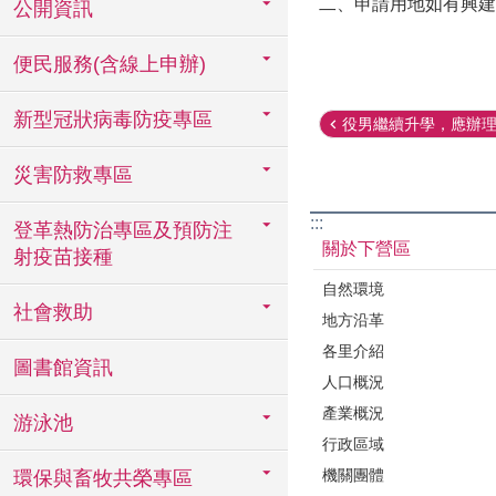
二、申請用地如有興建
公開資訊
便民服務(含線上申辦)
新型冠狀病毒防疫專區
役男繼續升學，應辦
災害防救專區
:::
登革熱防治專區及預防注
關於下營區
射疫苗接種
自然環境
社會救助
地方沿革
各里介紹
圖書館資訊
人口概況
產業概況
游泳池
行政區域
機關團體
環保與畜牧共榮專區