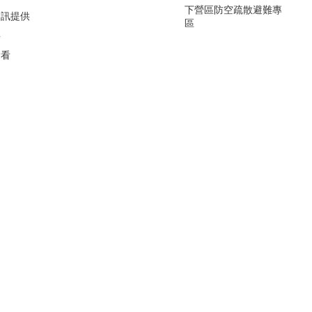
下營區防空疏散避難專
資訊提供
區
要
看看