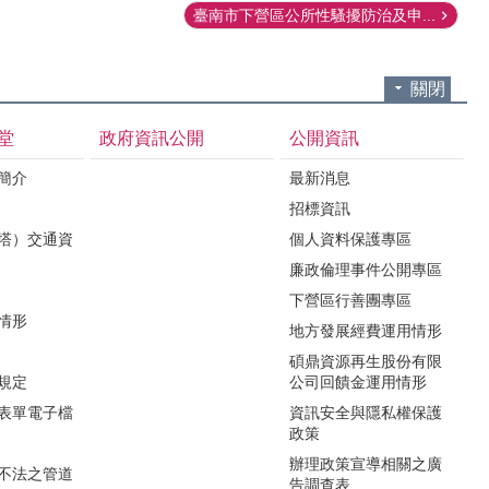
臺南市下營區公所性騷擾防治及申...
關閉
堂
政府資訊公開
公開資訊
境簡介
最新消息
招標資訊
（塔）交通資
個人資料保護專區
廉政倫理事件公開專區
下營區行善團專區
用情形
地方發展經費運用情形
碩鼎資源再生股份有限
令規定
公司回饋金運用情形
關表單電子檔
資訊安全與隱私權保護
政策
辦理政策宣導相關之廣
瀆不法之管道
告調查表