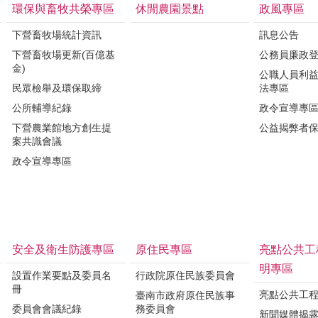
環保與畜牧共榮專區
休閒農園景點
政風專區
下營畜牧場統計資訊
訊息公告
下營畜牧場更新(百億基
公務員廉政
金)
公職人員利
民眾檢舉及環保取締
法專區
公所輔導紀錄
政令宣導專
下營農業館地方創生提
公益揭弊者
案共識會議
政令宣導專區
安全及衛生防護專區
原住民專區
亮點公共工
明專區
設置作業要點及委員名
行政院原住民族委員會
冊
亮點公共工
臺南市政府原住民族事
委員會會議紀錄
務委員會
新聞媒體揭