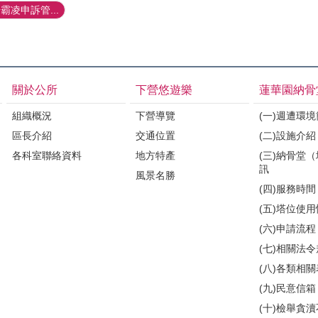
凌申訴管...
關於公所
下營悠遊樂
蓮華園納骨
組織概況
下營導覽
(一)週遭環
區長介紹
交通位置
(二)設施介紹
各科室聯絡資料
地方特產
(三)納骨堂
訊
風景名勝
(四)服務時間
(五)塔位使
(六)申請流程
(七)相關法
(八)各類相
(九)民意信箱
(十)檢舉貪