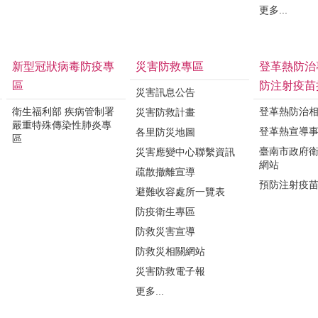
更多...
新型冠狀病毒防疫專
災害防救專區
登革熱防治
區
防注射疫苗
災害訊息公告
衛生福利部 疾病管制署
登革熱防治
災害防救計畫
嚴重特殊傳染性肺炎專
登革熱宣導
各里防災地圖
區
臺南市政府
災害應變中心聯繫資訊
網站
疏散撤離宣導
預防注射疫
避難收容處所一覽表
防疫衛生專區
防救災害宣導
防救災相關網站
災害防救電子報
更多...