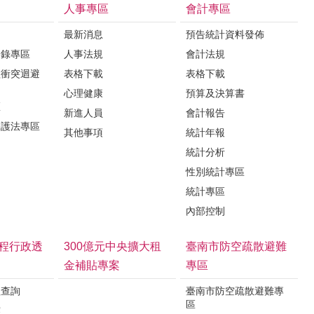
人事專區
會計專區
最新消息
預告統計資料發佈
登錄專區
人事法規
會計法規
益衝突迴避
表格下載
表格下載
心理健康
預算及決算書
區
新進人員
會計報告
保護法專區
其他事項
統計年報
統計分析
性別統計專區
統計專區
內部控制
程行政透
300億元中央擴大租
臺南市防空疏散避難
金補貼專案
專區
程查詢
臺南市防空疏散避難專
區
露