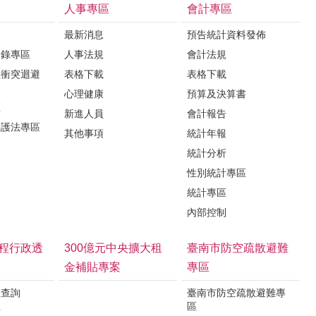
人事專區
會計專區
最新消息
預告統計資料發佈
登錄專區
人事法規
會計法規
益衝突迴避
表格下載
表格下載
心理健康
預算及決算書
區
新進人員
會計報告
保護法專區
其他事項
統計年報
統計分析
性別統計專區
統計專區
內部控制
程行政透
300億元中央擴大租
臺南市防空疏散避難
金補貼專案
專區
程查詢
臺南市防空疏散避難專
區
露