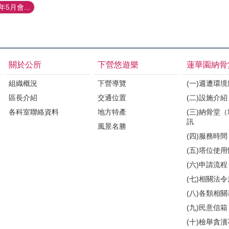
5月會...
關於公所
下營悠遊樂
蓮華園納骨
組織概況
下營導覽
(一)週遭環
區長介紹
交通位置
(二)設施介紹
各科室聯絡資料
地方特產
(三)納骨堂
訊
風景名勝
(四)服務時間
(五)塔位使
(六)申請流程
(七)相關法
(八)各類相
(九)民意信箱
(十)檢舉貪