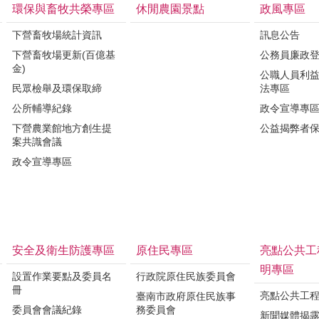
環保與畜牧共榮專區
休閒農園景點
政風專區
下營畜牧場統計資訊
訊息公告
下營畜牧場更新(百億基
公務員廉政
金)
公職人員利
民眾檢舉及環保取締
法專區
公所輔導紀錄
政令宣導專
下營農業館地方創生提
公益揭弊者
案共識會議
政令宣導專區
安全及衛生防護專區
原住民專區
亮點公共工
明專區
設置作業要點及委員名
行政院原住民族委員會
冊
亮點公共工
臺南市政府原住民族事
委員會會議紀錄
務委員會
新聞媒體揭