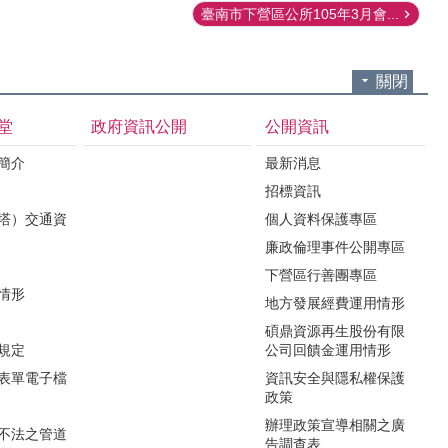
臺南市下營區公所105年3月會...
關閉
堂
政府資訊公開
公開資訊
境簡介
最新消息
招標資訊
（塔）交通資
個人資料保護專區
廉政倫理事件公開專區
下營區行善團專區
用情形
地方發展經費運用情形
碩鼎資源再生股份有限
令規定
公司回饋金運用情形
關表單電子檔
資訊安全與隱私權保護
政策
辦理政策宣導相關之廣
瀆不法之管道
告調查表