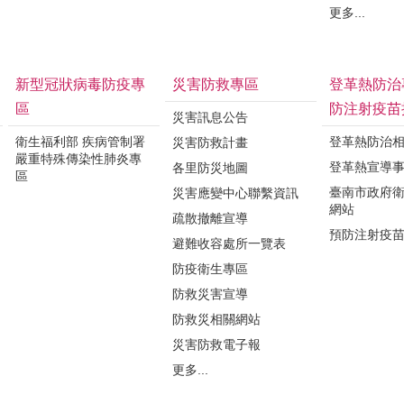
更多...
新型冠狀病毒防疫專
災害防救專區
登革熱防治
區
防注射疫苗
災害訊息公告
衛生福利部 疾病管制署
登革熱防治
災害防救計畫
嚴重特殊傳染性肺炎專
登革熱宣導
各里防災地圖
區
臺南市政府
災害應變中心聯繫資訊
網站
疏散撤離宣導
預防注射疫
避難收容處所一覽表
防疫衛生專區
防救災害宣導
防救災相關網站
災害防救電子報
更多...