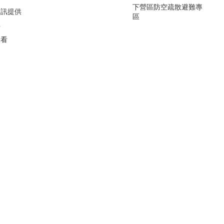
下營區防空疏散避難專
資訊提供
區
要
看看