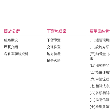
關於公所
下營悠遊樂
蓮華園納骨
組織概況
下營導覽
(一)週遭環
區長介紹
交通位置
(二)設施介紹
各科室聯絡資料
地方特產
(三)納骨堂
訊
風景名勝
(四)服務時間
(五)塔位使
(六)申請流程
(七)相關法
(八)各類相
(九)民意信箱
(十)檢舉貪