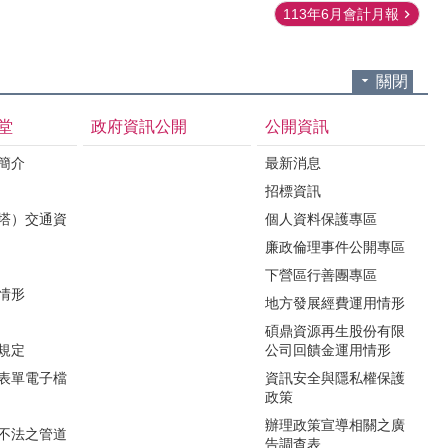
113年6月會計月報
關閉
堂
政府資訊公開
公開資訊
境簡介
最新消息
招標資訊
（塔）交通資
個人資料保護專區
廉政倫理事件公開專區
下營區行善團專區
用情形
地方發展經費運用情形
碩鼎資源再生股份有限
令規定
公司回饋金運用情形
關表單電子檔
資訊安全與隱私權保護
政策
辦理政策宣導相關之廣
瀆不法之管道
告調查表