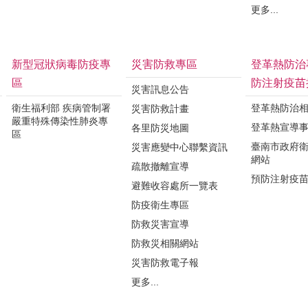
更多...
新型冠狀病毒防疫專
災害防救專區
登革熱防治
區
防注射疫苗
災害訊息公告
衛生福利部 疾病管制署
登革熱防治
災害防救計畫
嚴重特殊傳染性肺炎專
登革熱宣導
各里防災地圖
區
臺南市政府
災害應變中心聯繫資訊
網站
疏散撤離宣導
預防注射疫
避難收容處所一覽表
防疫衛生專區
防救災害宣導
防救災相關網站
災害防救電子報
更多...