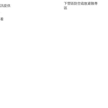
下營區防空疏散避難專
資訊提供
區
要
看看