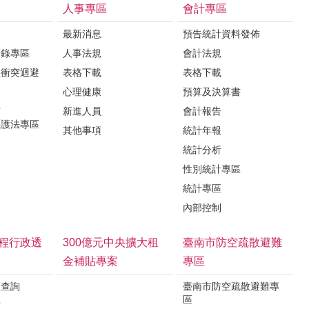
人事專區
會計專區
最新消息
預告統計資料發佈
登錄專區
人事法規
會計法規
益衝突迴避
表格下載
表格下載
心理健康
預算及決算書
區
新進人員
會計報告
保護法專區
其他事項
統計年報
統計分析
性別統計專區
統計專區
內部控制
程行政透
300億元中央擴大租
臺南市防空疏散避難
金補貼專案
專區
程查詢
臺南市防空疏散避難專
區
露