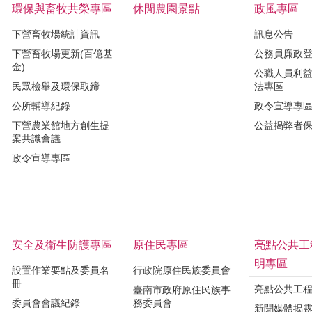
環保與畜牧共榮專區
休閒農園景點
政風專區
下營畜牧場統計資訊
訊息公告
下營畜牧場更新(百億基
公務員廉政
金)
公職人員利
民眾檢舉及環保取締
法專區
公所輔導紀錄
政令宣導專
下營農業館地方創生提
公益揭弊者
案共識會議
政令宣導專區
安全及衛生防護專區
原住民專區
亮點公共工
明專區
設置作業要點及委員名
行政院原住民族委員會
冊
亮點公共工
臺南市政府原住民族事
委員會會議紀錄
務委員會
新聞媒體揭