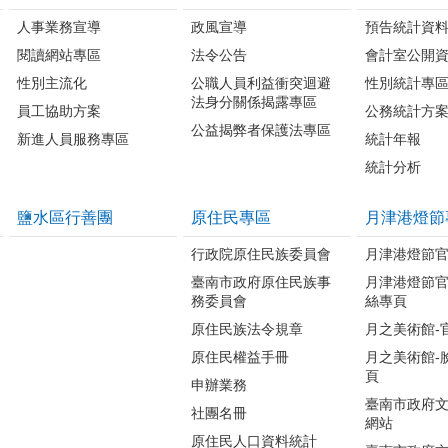
人事業務宣導
政風宣導
預告統計資
閱讀網站專區
法令公告
會計室公開
性別主流化
公職人員利益衝突迴避
性別統計專
法身分關係揭露專區
員工協助方案
公務統計方
公益揭弊者保護法專區
新進人員服務專區
統計年報
統計分析
鹽水區行善團
原住民專區
月津港燈節
行政院原住民族委員會
月津港燈節
臺南市政府原住民族事
月津港燈節
務委員會
絲專頁
原住民族法令規章
月之美術館-
原住民權益手冊
月之美術館-
頁
申辦業務
臺南市政府
社團名冊
網站
原住民人口資料統計