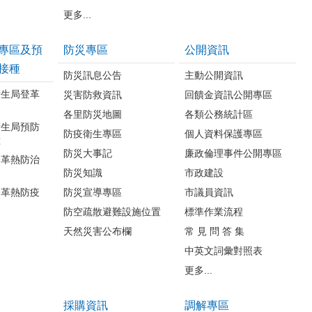
更多...
專區及預
防災專區
公開資訊
接種
防災訊息公告
主動公開資訊
衛生局登革
災害防救資訊
回饋金資訊公開專區
各里防災地圖
各類公務統計區
衛生局預防
防疫衛生專區
個人資料保護專區
種
防災大事記
廉政倫理事件公開專區
登革熱防治
防災知識
市政建設
登革熱防疫
防災宣導專區
市議員資訊
防空疏散避難設施位置
標準作業流程
天然災害公布欄
常 見 問 答 集
中英文詞彙對照表
更多...
採購資訊
調解專區