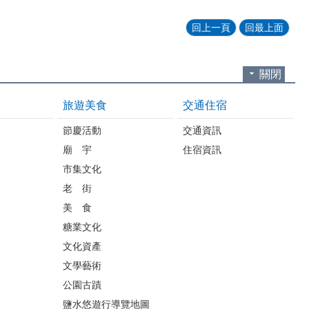
回上一頁
回最上面
關閉
旅遊美食
交通住宿
節慶活動
交通資訊
廟 宇
住宿資訊
市集文化
老 街
美 食
糖業文化
文化資產
文學藝術
公園古蹟
鹽水悠遊行導覽地圖