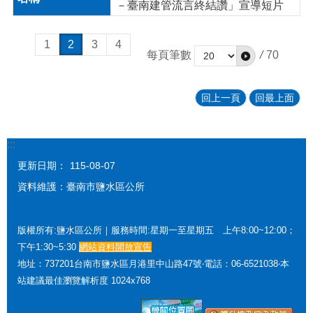
－臺南建管流言終結讚」宣導短片
1
2
3
4
每頁筆數
/
70
回上一頁
回最上面
:::
更新日期：
115-08-07
資料維護：臺南市鹽水區公所
版權所有:鹽水區公所｜服務時間:星期一至星期五 上午8:00~12:00；
下午1:30~5:30
網站資料開放宣告
地址：737201台南市鹽水區月港里中山路47號‧電話：06-6521038‧本
站建議最佳瀏覽解析度 1024x768