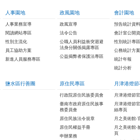
人事園地
政風園地
會計園地
人事業務宣導
政風宣導
預告統計資
閱讀網站專區
法令公告
會計室公開
性別主流化
公職人員利益衝突迴避
性別統計專
法身分關係揭露專區
員工協助方案
公務統計方
公益揭弊者保護法專區
新進人員服務專區
統計年報
統計分析
鹽水區行善團
原住民專區
月津港燈節
行政院原住民族委員會
月津港燈節
臺南市政府原住民族事
月津港燈節
務委員會
絲專頁
原住民族法令規章
月之美術館-
原住民權益手冊
月之美術館-
頁
申辦業務