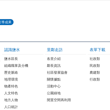
宣導成果
認識鹽水
里鄰走訪
表單下載
鹽水區長
各里介紹
社政類
組織職掌及分機
鄰長資訊
民政類
歷史脈絡
社區發展協會
農建類
地理環境
關懷據點
行政類
物產特色
活動中心
人文特色
公園綠地
地方人物
閒置空間再利用
人口統計