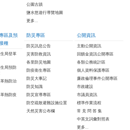
公園古蹟
鹽水悠遊行導覽地圖
更多...
專區及預
防災專區
公開資訊
接種
防災訊息公告
主動公開資訊
衛生局登革
災害防救資訊
回饋金資訊公開專區
各里防災地圖
各類公務統計區
衛生局預防
防疫衛生專區
個人資料保護專區
種
防災大事記
廉政倫理事件公開專區
登革熱防治
防災知識
市政建設
登革熱防疫
防災宣導專區
市議員資訊
防空疏散避難設施位置
標準作業流程
天然災害公布欄
常 見 問 答 集
中英文詞彙對照表
更多...