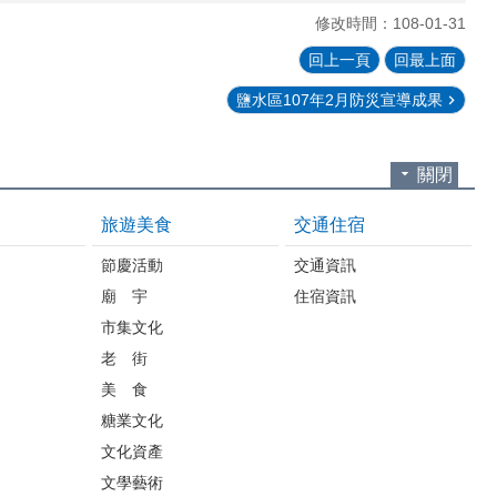
修改時間：108-01-31
回上一頁
回最上面
鹽水區107年2月防災宣導成果
關閉
旅遊美食
交通住宿
節慶活動
交通資訊
廟 宇
住宿資訊
市集文化
老 街
美 食
糖業文化
文化資產
文學藝術