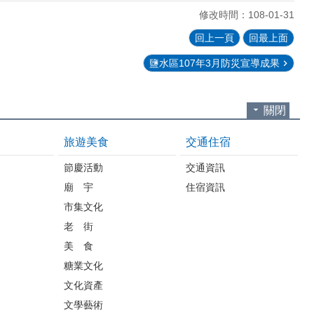
修改時間：108-01-31
回上一頁
回最上面
鹽水區107年3月防災宣導成果
關閉
旅遊美食
交通住宿
節慶活動
交通資訊
廟 宇
住宿資訊
市集文化
老 街
美 食
糖業文化
文化資產
文學藝術