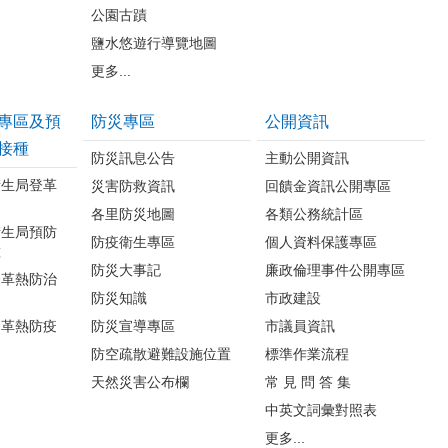
公園古蹟
鹽水悠遊行導覽地圖
更多...
專區及預
防災專區
公開資訊
接種
防災訊息公告
主動公開資訊
衛生局登革
災害防救資訊
回饋金資訊公開專區
各里防災地圖
各類公務統計區
衛生局預防
防疫衛生專區
個人資料保護專區
種
防災大事記
廉政倫理事件公開專區
登革熱防治
防災知識
市政建設
登革熱防疫
防災宣導專區
市議員資訊
防空疏散避難設施位置
標準作業流程
天然災害公布欄
常 見 問 答 集
中英文詞彙對照表
更多...