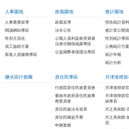
人事園地
政風園地
會計園地
人事業務宣導
政風宣導
預告統計資
閱讀網站專區
法令公告
會計室公開
性別主流化
公職人員利益衝突迴避
性別統計專
法身分關係揭露專區
員工協助方案
公務統計方
公益揭弊者保護法專區
新進人員服務專區
統計年報
統計分析
鹽水區行善團
原住民專區
月津港燈節
行政院原住民族委員會
月津港燈節
臺南市政府原住民族事
月津港燈節
務委員會
絲專頁
原住民族法令規章
月之美術館-
原住民權益手冊
月之美術館-
頁
申辦業務