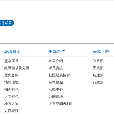
宣導成果
認識鹽水
里鄰走訪
表單下載
鹽水區長
各里介紹
社政類
組織職掌及分機
鄰長資訊
民政類
歷史脈絡
社區發展協會
農建類
地理環境
關懷據點
行政類
物產特色
活動中心
人文特色
公園綠地
地方人物
閒置空間再利用
人口統計