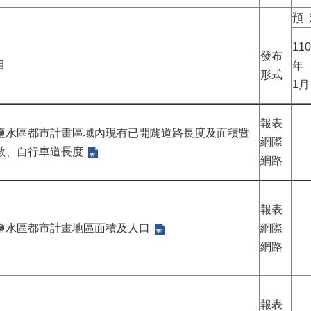
預 
110
發布
目
年
形式
1月
報表
鹽水區都市計畫區域內現有已開闢道路長度及面積暨
網際
數、自行車道長度
網路
報表
鹽水區都市計畫地區面積及人口
網際
網路
報表