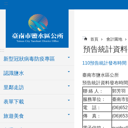
:::
跳到主要內容區塊
:::
首頁
會計園地
預告統計資料
:::
新型冠狀病毒防疫專區
110預告統計發布時間
認識鹽水
臺南市鹽水區公所
預告統計資料發布時間
里鄰走訪
聯 絡 人：
郭芳羽
服務單位：
臺南市
表單下載
電 話：
(06)65
旅遊美食
傳 真：
(06)65
電子信箱：
guobu@m