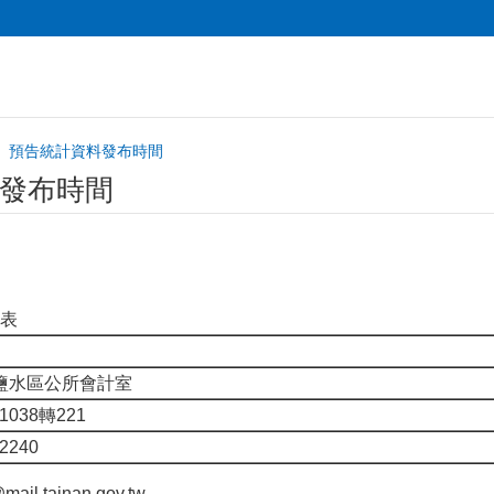
預告統計資料發布時間
發布時間
表
鹽水區公所會計室
21038轉221
32240
ail.tainan.gov.tw