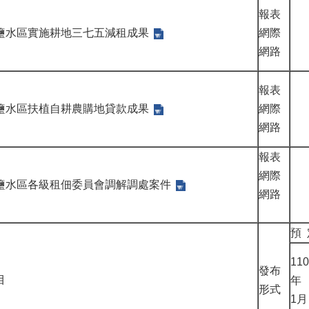
報表
鹽水區實施耕地三七五減租成果
網際
網路
報表
鹽水區扶植自耕農購地貸款成果
網際
網路
報表
網際
鹽水區各級租佃委員會調解調處案件
網路
預 
110
發布
目
年
形式
1月