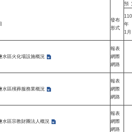
預 
110
發布
目
年
形式
1月
報表
鹽水區火化場設施概況
網際
網路
報表
鹽水區殯葬服務業概況
網際
網路
報表
鹽水區宗教財團法人概況
網際
網路