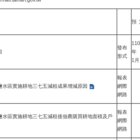
預 
110
發布
目
年
形式
1月
報表
鹽水區實施耕地三七五減租成果增減原因
網際
網路
報表
鹽水區實施耕地三七五減租後佃農購買耕地面積及戶
網際
網路