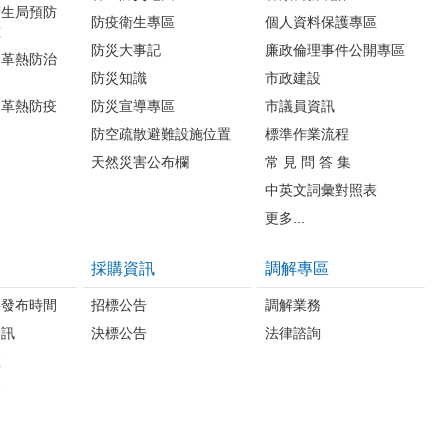
衛生局預防
防疫衛生專區
個人資料保護專區
種
防災大事記
廉政倫理事件公開專區
登革熱防治
防災知識
市政建設
登革熱防疫
防災宣導專區
市議員資訊
防空疏散避難設施位置
標準作業流程
天然災害公布欄
常 見 問 答 集
中英文詞彙對照表
更多...
採購資訊
調解專區
料發布時間
招標公告
調解業務
資訊
決標公告
法律諮詢
區
案