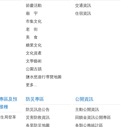
節慶活動
交通資訊
廟 宇
住宿資訊
市集文化
老 街
美 食
糖業文化
文化資產
文學藝術
公園古蹟
鹽水悠遊行導覽地圖
更多...
專區及預
防災專區
公開資訊
接種
防災訊息公告
主動公開資訊
衛生局登革
災害防救資訊
回饋金資訊公開專區
各里防災地圖
各類公務統計區