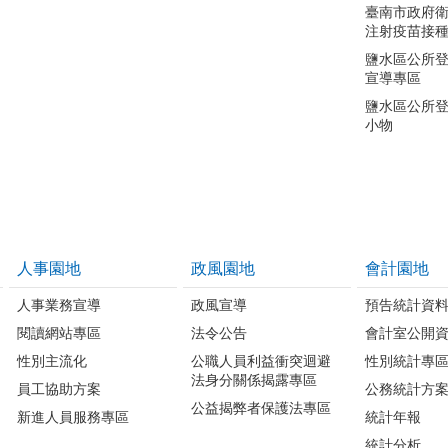
臺南市政府
注射疫苗接
鹽水區公所
宣導專區
鹽水區公所
小物
人事園地
政風園地
會計園地
人事業務宣導
政風宣導
預告統計資
閱讀網站專區
法令公告
會計室公開
性別主流化
公職人員利益衝突迴避
性別統計專
法身分關係揭露專區
員工協助方案
公務統計方
公益揭弊者保護法專區
新進人員服務專區
統計年報
統計分析