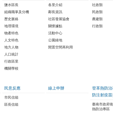
鹽水區長
各里介紹
社政類
組織職掌及分機
鄰長資訊
民政類
歷史脈絡
社區發展協會
農建類
地理環境
關懷據點
行政類
物產特色
活動中心
人文特色
公園綠地
地方人物
閒置空間再利用
人口統計
行政區里
機關學校
民意反應
線上申辦
登革熱防治
防注射疫苗
市民信箱
臺南市政府
區長信箱
熱防治專區