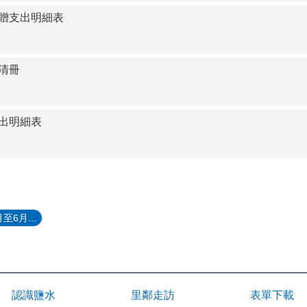
捐贈支出明細表
贈清冊
支出明細表
6月...
認識鹽水
里鄰走訪
表單下載