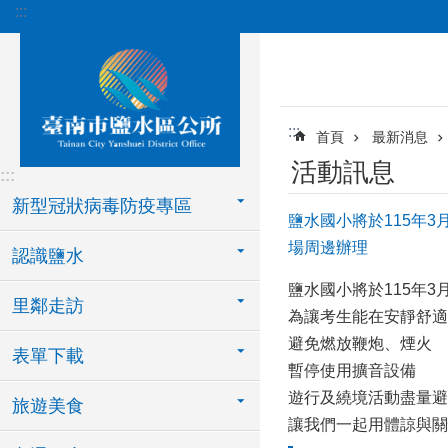
:::
跳到主要內容區塊
:::
首頁
最新消息
活動訊息
:::
新型冠狀病毒防疫專區
鹽水國小將於115年
場周邊辦理
認識鹽水
鹽水國小將於115年3
里鄰走訪
為讓考生能在安靜舒適
避免燃放鞭炮、煙火
表單下載
暫停使用擴音設備
遊行及繞境活動盡量避
旅遊美食
讓我們一起用體諒與關