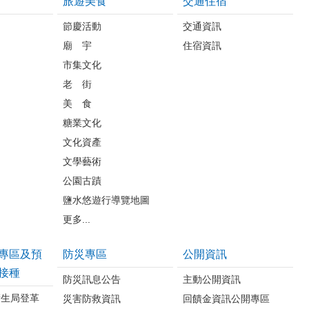
旅遊美食
交通住宿
節慶活動
交通資訊
廟 宇
住宿資訊
市集文化
老 街
美 食
糖業文化
文化資產
文學藝術
公園古蹟
鹽水悠遊行導覽地圖
更多...
專區及預
防災專區
公開資訊
接種
防災訊息公告
主動公開資訊
衛生局登革
災害防救資訊
回饋金資訊公開專區