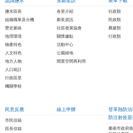
認識鹽水
里鄰走訪
表單下載
鹽水區長
各里介紹
社政類
組織職掌及分機
鄰長資訊
民政類
歷史脈絡
社區發展協會
農建類
地理環境
關懷據點
行政類
物產特色
活動中心
人文特色
公園綠地
地方人物
閒置空間再利用
人口統計
行政區里
機關學校
民意反應
線上申辦
登革熱防治
防注射疫苗
市民信箱
臺南市政府
區長信箱