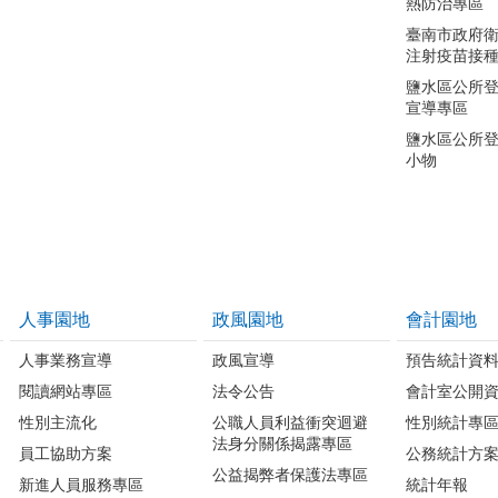
熱防治專區
臺南市政府
注射疫苗接
鹽水區公所
宣導專區
鹽水區公所
小物
人事園地
政風園地
會計園地
人事業務宣導
政風宣導
預告統計資
閱讀網站專區
法令公告
會計室公開
性別主流化
公職人員利益衝突迴避
性別統計專
法身分關係揭露專區
員工協助方案
公務統計方
公益揭弊者保護法專區
新進人員服務專區
統計年報