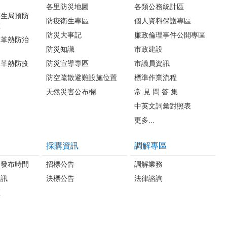
各里防災地圖
各類公務統計區
衛生局預防
防疫衛生專區
個人資料保護專區
種
防災大事記
廉政倫理事件公開專區
登革熱防治
防災知識
市政建設
登革熱防疫
防災宣導專區
市議員資訊
防空疏散避難設施位置
標準作業流程
天然災害公布欄
常 見 問 答 集
中英文詞彙對照表
更多...
採購資訊
調解專區
料發布時間
招標公告
調解業務
資訊
決標公告
法律諮詢
區
案