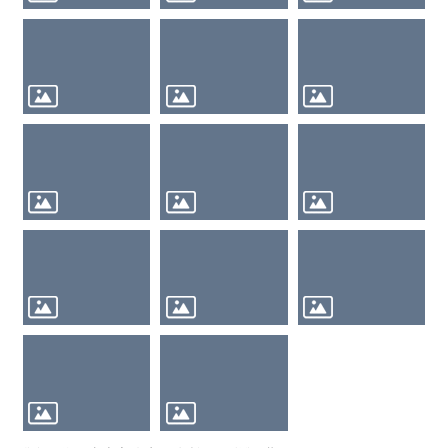
訊
調
解
專
區
鹽
水
區
圖
書
館
鹽
水
區
行
善
團
性