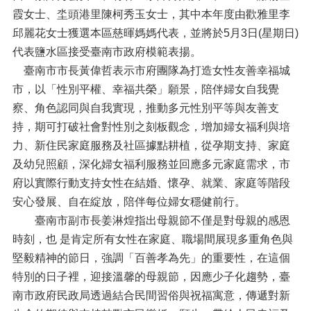
霞女士、坔頭港里陳柯秀玉女士，其中本年度由歡雅里李
最
新
邱麗花女士獲選本區慈暉媽媽代表，並將於5月3日(星期日)
消
代表鹽水區接受臺南市政府模範表揚。
息
臺南市市長黃偉哲表示市府團隊為打造女性友善幸福城
民
市，以「性別平權、幸福共榮」願景，陪伴婦女自我覺
意
察、角色認同與自我實現，推動多元性別平等與友善支
反
持，期可打破社會對性別之刻板觀念，增加婦女福利與培
應
力、新住民家庭服務及社區據點耕植，從孕期支持、家庭
線
及幼兒照顧，深化婦女福利服務並回應多元家庭需求，市
上
府以實際行動支持女性在結婚、懷孕、就業、家庭等階段
申
辦
安心發展、自在綻放，陪伴每位婦女穩健前行。
臺南市副市長姜淋煌指出母親節不僅是對母親的感恩
登
時刻，也 是肯定所有女性在家庭、職場間展現多重角色與
革
熱
堅毅精神的節日，強調「百善孝為先」的重要性，在這個
防
特別的日子裡，迎接溫馨的母親節，因應少子化趨勢，臺
治
南市政府民政局透過結合民間習俗與祝福寓意，傳遞對新
專