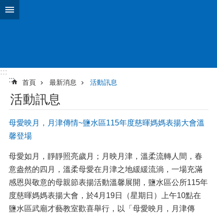
搜
跳到主要內容區塊
尋
進
階
搜
尋
:::
:::
首頁
最新消息
活動訊息
新
活動訊息
型
冠
狀
母愛映月，月津傳情~鹽水區115年度慈暉媽媽表揚大會溫
病
馨登場
毒
防
母愛如月，靜靜照亮歲月；月映月津，溫柔流轉人間，春
疫
意盎然的四月，溫柔母愛在月津之地緩緩流淌，一場充滿
專
區
感恩與敬意的母親節表揚活動溫馨展開，鹽水區公所115年
度慈暉媽媽表揚大會，於4月19日（星期日）上午10點在
認
鹽水區武廟才藝教室歡喜舉行，以「母愛映月，月津傳
識