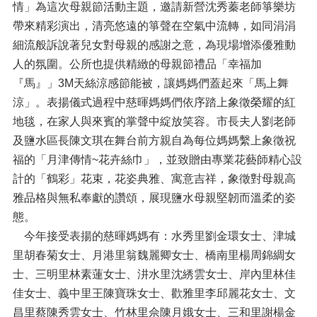
鹽
情」為這次母親節活動主題，邀請新營沈秀蓁老師箏樂坊
水
帶來精彩演出，清亮悠遠的箏聲在空氣中流轉，如同涓涓
細流般訴說著兒女對母親的感謝之意，為現場增添優雅動
里
鄰
人的氛圍。公所也提供精緻的母親節禮品「幸福加
走
『馬』」3M天絲涼感節能被，讓媽媽們蓋起來「馬上舞
訪
涼」。表揚儀式過程中慈暉媽媽們依序踏上象徵榮耀的紅
表
地毯，在家人與來賓的掌聲中綻放笑容。市長夫人劉老師
單
及鹽水區長陳文琪在舞台前方親自為每位媽媽繫上象徵祝
下
福的「月津傳情~花卉絲巾」，並致贈由專業花藝師精心設
載
計的「鶴彩」花束，花姿典雅、寓意吉祥，象徵對母親高
旅
雅品格與無私奉獻的讚頌，展現鹽水母親堅韌而溫柔的姿
遊
態。
美
食
今年接受表揚的慈暉媽媽有：水秀里劉金環女士、津城
里胡春菊女士、月港里翁魏麗卿女士、橋南里楊周錦綢女
交
士、三明里林素蓮女士、汫水里沈綉雲女士、岸內里林佳
通
住
佳女士、義中里王陳寶珠女士、歡雅里李邱麗花女士、文
宿
昌里蔡陳秀雲女士、竹林里佘陳月娥女士、三和里謝楊金