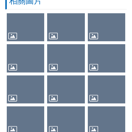
相關圖片
動
花
絮
人
事
園
地
政
風
園
地
會
計
園
地
採
購
資