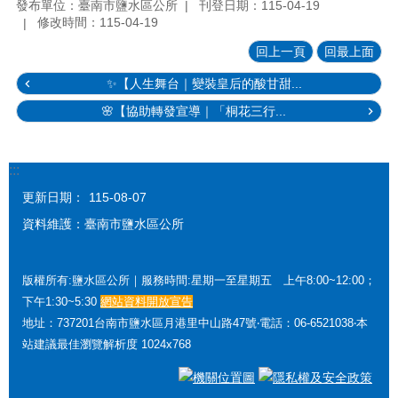
別
發布單位：臺南市鹽水區公所
刊登日期：115-04-19
主
修改時間：115-04-19
流
回上一頁
回最上面
化
專
✨【人生舞台｜變裝皇后的酸甘甜...
區
🌸【協助轉發宣導｜「桐花三行...
原
住
民
:::
專
更新日期：
115-08-07
區
資料維護：臺南市鹽水區公所
月
津
港
版權所有:鹽水區公所｜服務時間:星期一至星期五 上午8:00~12:00；
燈
下午1:30~5:30
網站資料開放宣告
節
地址：737201台南市鹽水區月港里中山路47號‧電話：06-6521038‧本
專
站建議最佳瀏覽解析度 1024x768
區
藝