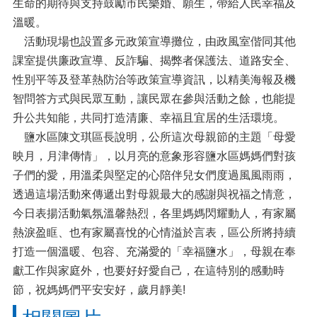
區
生命的期待與支持鼓勵市民樂婚、願生，帶給人民幸福及
及
溫暖。
預
活動現場也設置多元政策宣導攤位，由政風室偕同其他
防
課室提供廉政宣導、反詐騙、揭弊者保護法、道路安全、
注
射
性別平等及登革熱防治等政策宣導資訊，以精美海報及機
疫
智問答方式與民眾互動，讓民眾在參與活動之餘，也能提
苗
升公共知能，共同打造清廉、幸福且宜居的生活環境。
接
種
鹽水區陳文琪區長說明，公所這次母親節的主題「母愛
映月，月津傳情」，以月亮的意象形容鹽水區媽媽們對孩
防
子們的愛，用溫柔與堅定的心陪伴兒女們度過風風雨雨，
災
專
透過這場活動來傳遞出對母親最大的感謝與祝福之情意，
區
今日表揚活動氣氛溫馨熱烈，各里媽媽閃耀動人，有家屬
熱淚盈眶、也有家屬喜悅的心情溢於言表，區公所將持續
公
開
打造一個溫暖、包容、充滿愛的「幸福鹽水」，母親在奉
資
獻工作與家庭外，也要好好愛自己，在這特別的感動時
訊
節，祝媽媽們平安安好，歲月靜美!
活