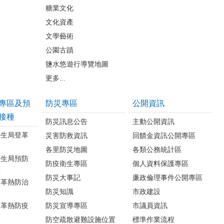
糖業文化
文化資產
文學藝術
公園古蹟
鹽水悠遊行導覽地圖
更多...
專區及預
防災專區
公開資訊
接種
防災訊息公告
主動公開資訊
衛生局登革
災害防救資訊
回饋金資訊公開專區
各里防災地圖
各類公務統計區
衛生局預防
防疫衛生專區
個人資料保護專區
種
防災大事記
廉政倫理事件公開專區
登革熱防治
防災知識
市政建設
登革熱防疫
防災宣導專區
市議員資訊
防空疏散避難設施位置
標準作業流程