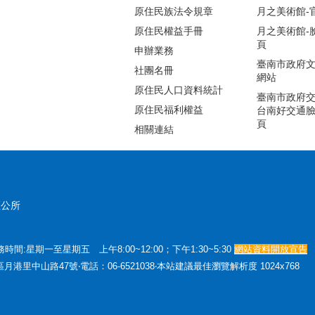
原住民族法令規章
月之美術館-
原住民權益手冊
月之美術館-
頁
申辦業務
臺南市政府
社團名冊
網站
原住民人口資料統計
臺南市政府交
原住民福利權益
台南好交通
頁
相關連結
區公所
:星期一至星期五 上午8:00~12:00；下午1:30~5:30
網站資料開放宣告
月港里中山路47號‧電話：06-6521038‧本站建議最佳瀏覽解析度 1024x768