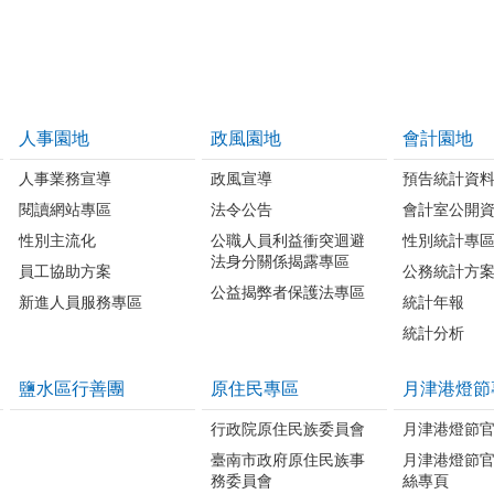
人事園地
政風園地
會計園地
人事業務宣導
政風宣導
預告統計資
閱讀網站專區
法令公告
會計室公開
性別主流化
公職人員利益衝突迴避
性別統計專
法身分關係揭露專區
員工協助方案
公務統計方
公益揭弊者保護法專區
新進人員服務專區
統計年報
統計分析
鹽水區行善團
原住民專區
月津港燈節
行政院原住民族委員會
月津港燈節
臺南市政府原住民族事
月津港燈節
務委員會
絲專頁