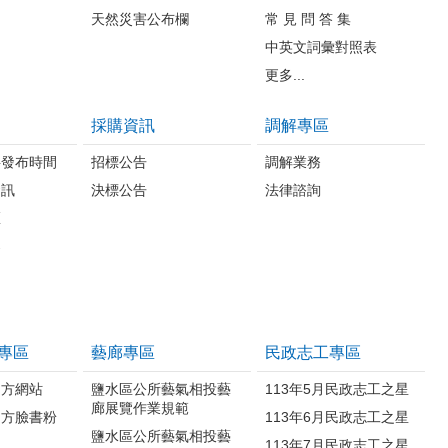
天然災害公布欄
常 見 問 答 集
中英文詞彙對照表
更多...
採購資訊
調解專區
料發布時間
招標公告
調解業務
資訊
決標公告
法律諮詢
區
案
專區
藝廊專區
民政志工專區
官方網站
鹽水區公所藝氣相投藝
113年5月民政志工之星
廊展覽作業規範
官方臉書粉
113年6月民政志工之星
鹽水區公所藝氣相投藝
113年7月民政志工之星