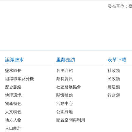
發布單位：
認識鹽水
里鄰走訪
表單下載
鹽水區長
各里介紹
社政類
組織職掌及分機
鄰長資訊
民政類
歷史脈絡
社區發展協會
農建類
地理環境
關懷據點
行政類
物產特色
活動中心
人文特色
公園綠地
地方人物
閒置空間再利用
人口統計