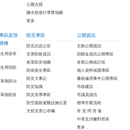
公園古蹟
鹽水悠遊行導覽地圖
更多...
專區及預
防災專區
公開資訊
接種
防災訊息公告
主動公開資訊
衛生局登革
災害防救資訊
回饋金資訊公開專區
各里防災地圖
各類公務統計區
衛生局預防
防疫衛生專區
個人資料保護專區
種
防災大事記
廉政倫理事件公開專區
登革熱防治
防災知識
市政建設
登革熱防疫
防災宣導專區
市議員資訊
防空疏散避難設施位置
標準作業流程
天然災害公布欄
常 見 問 答 集
中英文詞彙對照表
更多...