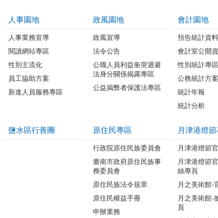
人事園地
政風園地
會計園地
人事業務宣導
政風宣導
預告統計資
閱讀網站專區
法令公告
會計室公開
性別主流化
公職人員利益衝突迴避
性別統計專
法身分關係揭露專區
員工協助方案
公務統計方
公益揭弊者保護法專區
新進人員服務專區
統計年報
統計分析
鹽水區行善團
原住民專區
月津港燈節
行政院原住民族委員會
月津港燈節
臺南市政府原住民族事
月津港燈節
務委員會
絲專頁
原住民族法令規章
月之美術館-
原住民權益手冊
月之美術館-
頁
申辦業務