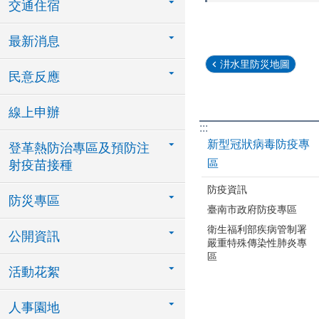
交通住宿
最新消息
汫水里防災地圖
民意反應
線上申辦
:::
新型冠狀病毒防疫專
登革熱防治專區及預防注
區
射疫苗接種
防疫資訊
防災專區
臺南市政府防疫專區
衛生福利部疾病管制署
公開資訊
嚴重特殊傳染性肺炎專
區
活動花絮
人事園地