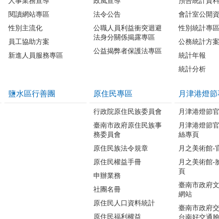
人事業務宣導
政風宣導
預告統計資
閱讀網站專區
法令公告
會計室公開
性別主流化
公職人員利益衝突迴避
性別統計專
法身分關係揭露專區
員工協助方案
公務統計方
公益揭弊者保護法專區
新進人員服務專區
統計年報
統計分析
鹽水區行善團
原住民專區
月津港燈節
行政院原住民族委員會
月津港燈節
臺南市政府原住民族事
月津港燈節
務委員會
絲專頁
原住民族法令規章
月之美術館-
原住民權益手冊
月之美術館-
頁
申辦業務
臺南市政府
社團名冊
網站
原住民人口資料統計
臺南市政府交
原住民福利權益
台南好交通