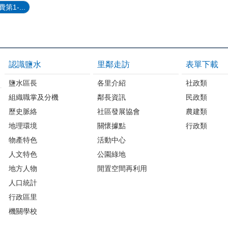
1-...
認識鹽水
里鄰走訪
表單下載
鹽水區長
各里介紹
社政類
組織職掌及分機
鄰長資訊
民政類
歷史脈絡
社區發展協會
農建類
地理環境
關懷據點
行政類
物產特色
活動中心
人文特色
公園綠地
地方人物
閒置空間再利用
人口統計
行政區里
機關學校