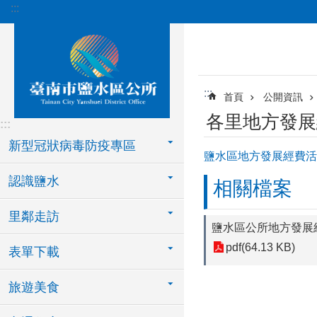
:::
跳到主要內容區塊
:::
首頁
公開資訊
各里地方發展
:::
新型冠狀病毒防疫專區
鹽水區地方發展經費活
認識鹽水
相關檔案
里鄰走訪
鹽水區公所地方發展
pdf(64.13 KB)
表單下載
旅遊美食