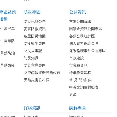
專區及預
防災專區
公開資訊
接種
防災訊息公告
主動公開資訊
衛生局登革
災害防救資訊
回饋金資訊公開專區
各里防災地圖
各類公務統計區
衛生局預防
防疫衛生專區
個人資料保護專區
種
防災大事記
廉政倫理事件公開專區
登革熱防治
防災知識
市政建設
登革熱防疫
防災宣導專區
市議員資訊
防空疏散避難設施位置
標準作業流程
天然災害公布欄
常 見 問 答 集
中英文詞彙對照表
更多...
採購資訊
調解專區