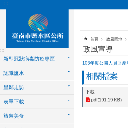
:::
跳到主要內容區塊
:::
首頁
政風園地
政風宣導
:::
新型冠狀病毒防疫專區
103年度公職人員財
認識鹽水
相關檔案
里鄰走訪
下載
pdf(191.19 KB)
表單下載
旅遊美食