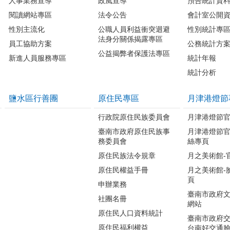
人事業務宣導
政風宣導
預告統計資
閱讀網站專區
法令公告
會計室公開
性別主流化
公職人員利益衝突迴避
性別統計專
法身分關係揭露專區
員工協助方案
公務統計方
公益揭弊者保護法專區
新進人員服務專區
統計年報
統計分析
鹽水區行善團
原住民專區
月津港燈節
行政院原住民族委員會
月津港燈節
臺南市政府原住民族事
月津港燈節
務委員會
絲專頁
原住民族法令規章
月之美術館-
原住民權益手冊
月之美術館-
頁
申辦業務
臺南市政府
社團名冊
網站
原住民人口資料統計
臺南市政府交
原住民福利權益
台南好交通