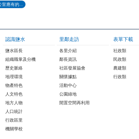
室應有的...
認識鹽水
里鄰走訪
表單下載
鹽水區長
各里介紹
社政類
組織職掌及分機
鄰長資訊
民政類
歷史脈絡
社區發展協會
農建類
地理環境
關懷據點
行政類
物產特色
活動中心
人文特色
公園綠地
地方人物
閒置空間再利用
人口統計
行政區里
機關學校