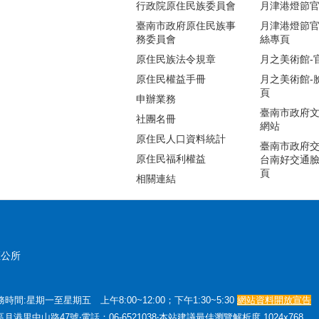
行政院原住民族委員會
月津港燈節
臺南市政府原住民族事
月津港燈節
務委員會
絲專頁
原住民族法令規章
月之美術館-
原住民權益手冊
月之美術館-
頁
申辦業務
臺南市政府
社團名冊
網站
原住民人口資料統計
臺南市政府交
原住民福利權益
台南好交通
頁
相關連結
區公所
:星期一至星期五 上午8:00~12:00；下午1:30~5:30
網站資料開放宣告
月港里中山路47號‧電話：06-6521038‧本站建議最佳瀏覽解析度 1024x768