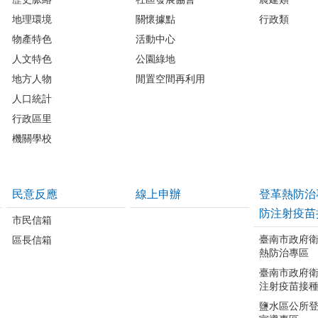
地理環境
關懷據點
行政類
物產特色
活動中心
人文特色
公園綠地
地方人物
閒置空間再利用
人口統計
行政區里
機關學校
民意反應
線上申辦
登革熱防治
防注射疫苗
市民信箱
臺南市政府
區長信箱
熱防治專區
臺南市政府
注射疫苗接
鹽水區公所