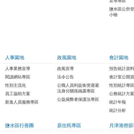
宣導專區
鹽水區公所
小物
人事園地
政風園地
會計園地
人事業務宣導
政風宣導
預告統計資
閱讀網站專區
法令公告
會計室公開
性別主流化
公職人員利益衝突迴避
性別統計專
法身分關係揭露專區
員工協助方案
公務統計方
公益揭弊者保護法專區
新進人員服務專區
統計年報
統計分析
鹽水區行善團
原住民專區
月津港燈節