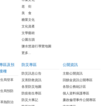
老 街
美 食
糖業文化
文化資產
文學藝術
公園古蹟
鹽水悠遊行導覽地圖
更多...
專區及預
防災專區
公開資訊
接種
防災訊息公告
主動公開資訊
衛生局登革
災害防救資訊
回饋金資訊公開專區
各里防災地圖
各類公務統計區
衛生局預防
防疫衛生專區
個人資料保護專區
種
防災大事記
廉政倫理事件公開專區
登革熱防治