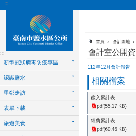
:::
跳到主要內容區塊
:::
首頁
會計園地
會計室公開資
:::
新型冠狀病毒防疫專區
112年12月會計報告
認識鹽水
相關檔案
里鄰走訪
歲入累計表
pdf(55.17 KB)
表單下載
經費累計表
旅遊美食
pdf(60.46 KB)