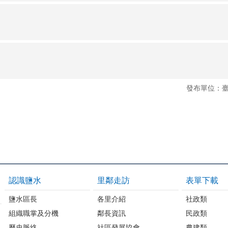
發布單位：
認識鹽水
里鄰走訪
表單下載
鹽水區長
各里介紹
社政類
組織職掌及分機
鄰長資訊
民政類
歷史脈絡
社區發展協會
農建類