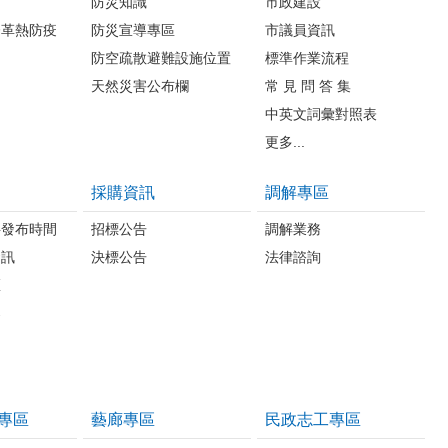
防災知識
市政建設
登革熱防疫
防災宣導專區
市議員資訊
防空疏散避難設施位置
標準作業流程
天然災害公布欄
常 見 問 答 集
中英文詞彙對照表
更多...
採購資訊
調解專區
料發布時間
招標公告
調解業務
資訊
決標公告
法律諮詢
區
案
專區
藝廊專區
民政志工專區