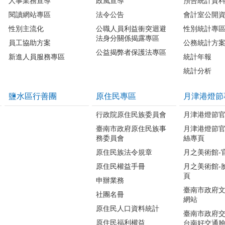
人事業務宣導
政風宣導
預告統計資
閱讀網站專區
法令公告
會計室公開
性別主流化
公職人員利益衝突迴避
性別統計專
法身分關係揭露專區
員工協助方案
公務統計方
公益揭弊者保護法專區
新進人員服務專區
統計年報
統計分析
鹽水區行善團
原住民專區
月津港燈節
行政院原住民族委員會
月津港燈節
臺南市政府原住民族事
月津港燈節
務委員會
絲專頁
原住民族法令規章
月之美術館-
原住民權益手冊
月之美術館-
頁
申辦業務
臺南市政府
社團名冊
網站
原住民人口資料統計
臺南市政府交
原住民福利權益
台南好交通