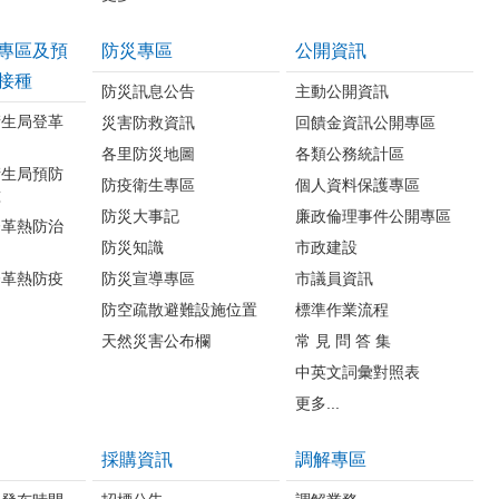
專區及預
防災專區
公開資訊
接種
防災訊息公告
主動公開資訊
衛生局登革
災害防救資訊
回饋金資訊公開專區
各里防災地圖
各類公務統計區
衛生局預防
防疫衛生專區
個人資料保護專區
種
防災大事記
廉政倫理事件公開專區
登革熱防治
防災知識
市政建設
登革熱防疫
防災宣導專區
市議員資訊
防空疏散避難設施位置
標準作業流程
天然災害公布欄
常 見 問 答 集
中英文詞彙對照表
更多...
採購資訊
調解專區