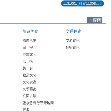
1131001_標案11308...
關閉
旅遊美食
交通住宿
節慶活動
交通資訊
廟 宇
住宿資訊
市集文化
老 街
美 食
糖業文化
文化資產
文學藝術
公園古蹟
鹽水悠遊行導覽地圖
更多...