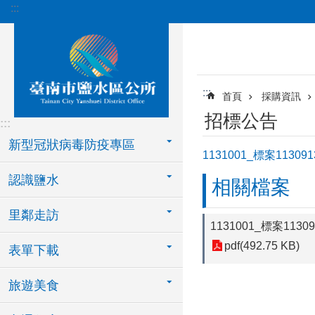
:::
跳到主要內容區塊
:::
首頁
採購資訊
招標公告
:::
新型冠狀病毒防疫專區
1131001_標案11
認識鹽水
相關檔案
里鄰走訪
1131001_標案1
pdf(492.75 KB)
表單下載
旅遊美食