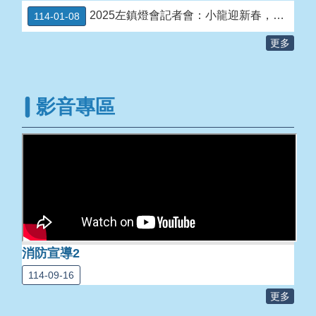
頁
2025左鎮燈會記者會：小龍迎新春，竹韻星空永續綻放
114-01-08
網
更多
站
資
料
開
影音專區
放
宣
告
消防宣導2
114-09-16
更多