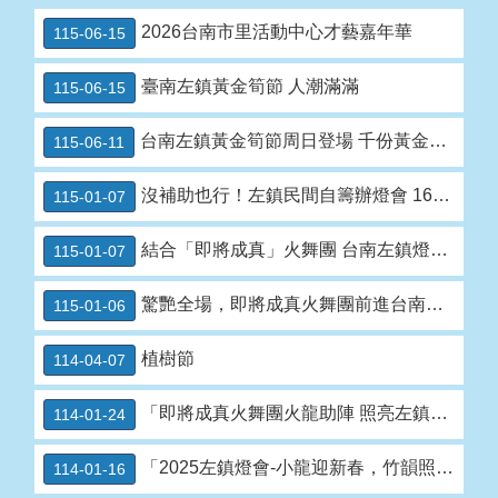
專
區
2026台南市里活動中心才藝嘉年華
115-06-15
網
臺南左鎮黃金筍節 人潮滿滿
115-06-15
站
導
台南左鎮黃金筍節周日登場 千份黃金筍美食免費送
115-06-11
覽
沒補助也行！左鎮民間自籌辦燈會 16件竹編燈飾點亮老街
115-01-07
分
類
檢
結合「即將成真」火舞團 台南左鎮燈會1/31點亮惡地星光
115-01-07
索
驚艷全場，即將成真火舞團前進台南偏鄉左鎮燈會演出
115-01-06
回
首
頁
植樹節
114-04-07
English
「即將成真火舞團火龍助陣 照亮左鎮燈會」
114-01-24
市
府
「2025左鎮燈會-小龍迎新春，竹韻照星空」
114-01-16
首