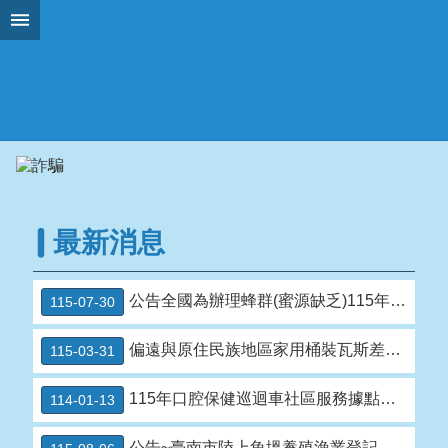
搜
跳到主要內容區塊
尋
進
階
搜
尋
關
於
左
最新消息
鎮
組
公告全國為辦理蜂群(蜜源缺乏)115年1-2月乾旱(遲發性)農 業天然災害現金救助及低利貸款地區。
115-07-30
織
介
偏遠與原住民族地區家用桶裝瓦斯差價補助網址更新公告
紹
115-03-31
左
115年口腔保健巡迴車社區服務據點時間表
114-01-13
鎮
來
公告~臺南市陸上魚塭養殖漁業登記及管理規則