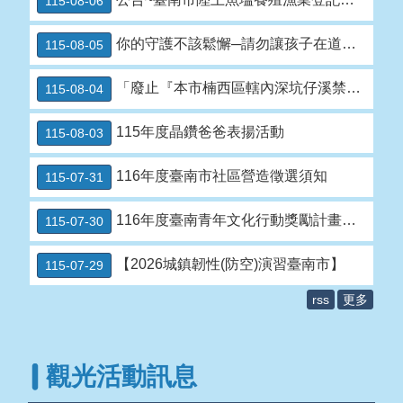
115-08-06
七
逃
你的守護不該鬆懈─請勿讓孩子在道路玩耍
115-08-05
便
民
「廢止『本市楠西區轄內深坑仔溪禁止採捕水產動 物』公告
115-08-04
服
務
115年度晶鑽爸爸表揚活動
115-08-03
課
室
116年度臺南市社區營造徵選須知
115-07-31
專
區
116年度臺南青年文化行動獎勵計畫徵選
115-07-30
公
開
【2026城鎮韌性(防空)演習臺南市】
115-07-29
資
訊
rss
更多
災
害
防
觀光活動訊息
救