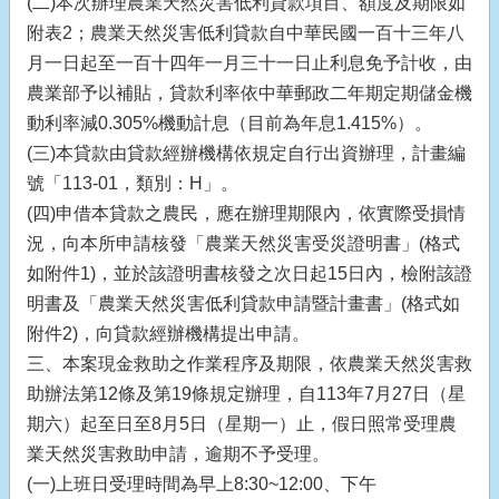
(二)本次辦理農業天然災害低利貸款項目、額度及期限如
附表2；農業天然災害低利貸款自中華民國一百十三年八
月一日起至一百十四年一月三十一日止利息免予計收，由
農業部予以補貼，貸款利率依中華郵政二年期定期儲金機
動利率減0.305%機動計息（目前為年息1.415%）。
(三)本貸款由貸款經辦機構依規定自行出資辦理，計畫編
號「113-01，類別：H」。
(四)申借本貸款之農民，應在辦理期限內，依實際受損情
況，向本所申請核發「農業天然災害受災證明書」(格式
如附件1)，並於該證明書核發之次日起15日內，檢附該證
明書及「農業天然災害低利貸款申請暨計畫書」(格式如
附件2)，向貸款經辦機構提出申請。
三、本案現金救助之作業程序及期限，依農業天然災害救
助辦法第12條及第19條規定辦理，自113年7月27日（星
期六）起至日至8月5日（星期一）止，假日照常受理農
業天然災害救助申請，逾期不予受理。
(一)上班日受理時間為早上8:30~12:00、下午