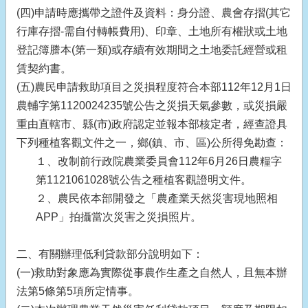
(四)申請時應攜帶之證件及資料：身分證、農會存摺(其它
行庫存摺-需自付轉帳費用)、印章、土地所有權狀或土地
登記簿謄本(第一類)或存續有效期間之土地委託經營或租
賃契約書。
(五)農民申請救助項目之災損程度符合本部112年12月1日
農輔字第1120024235號公告之災損天氣參數，或災損嚴
重由直轄市、縣(市)政府認定並報本部核定者，經查證具
下列種植客觀文件之一，鄉(鎮、市、區)公所得免勘查：
１、改制前行政院農業委員會112年6月26日農糧字
第1121061028號公告之種植客觀證明文件。
２、農民依本部開發之「農產業天然災害現地照相
APP」拍攝當次災害之災損照片。
二、有關辦理低利貸款部分說明如下：
(一)救助對象應為實際從事農作生產之自然人，且無本辦
法第5條第5項所定情事。