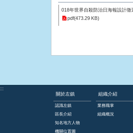
018年世界自殺防治日海報設計徵
pdf(473.29 KB)
:::
關於左鎮
組織介紹
認識左鎮
業務職掌
區長介紹
組織概況
知名地方人物
機關位置圖