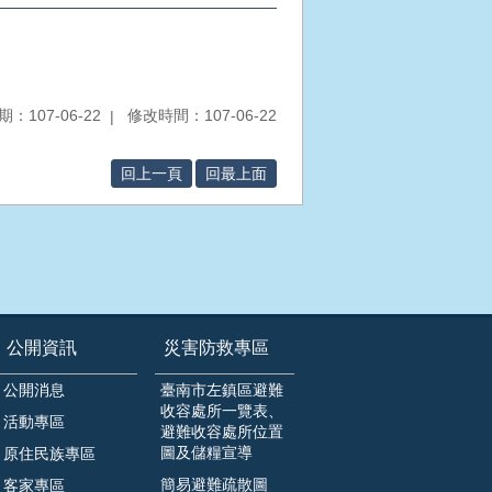
：107-06-22
修改時間：107-06-22
回上一頁
回最上面
公開資訊
災害防救專區
公開消息
臺南市左鎮區避難
收容處所一覽表、
活動專區
避難收容處所位置
圖及儲糧宣導
原住民族專區
簡易避難疏散圖
客家專區