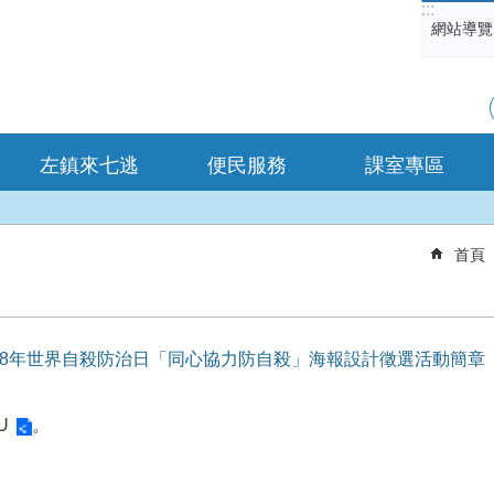
:::
網站導覽
左鎮來七逃
便民服務
課室專區
首頁
18年世界自殺防治日「同心協力防自殺」海報設計徵選活動簡章
VU
。