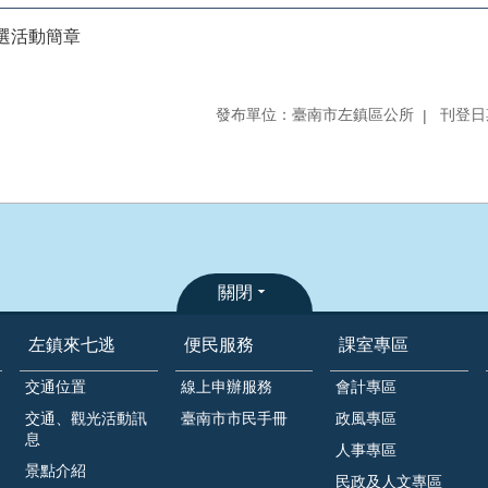
選活動簡章
發布單位：臺南市左鎮區公所
刊登日期
關閉
左鎮來七逃
便民服務
課室專區
交通位置
線上申辦服務
會計專區
交通、觀光活動訊
臺南市市民手冊
政風專區
息
人事專區
景點介紹
民政及人文專區