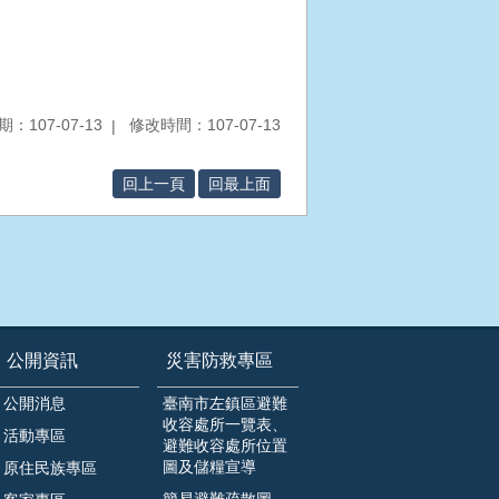
：107-07-13
修改時間：107-07-13
回上一頁
回最上面
公開資訊
災害防救專區
公開消息
臺南市左鎮區避難
收容處所一覽表、
活動專區
避難收容處所位置
圖及儲糧宣導
原住民族專區