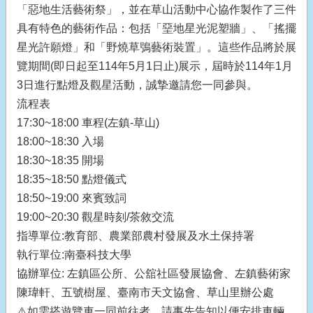
「惡地生活藝術祭」，並在草山活動中心協作製作了三件
具有特色的藝術作品：包括「堊地星光泥塑牆」、「搖擺
星光許願燈」和「野燒草鴞藝術裝置」。這些作品將於展
覽期間(即日起至114年5月1日止)展示，屆時於114年1月
3日進行點燈及觀星活動，誠摯邀請您一同參與。
流程表
17:30~18:00 車程(左鎮-草山)
18:00~18:30 入場
18:30~18:35 開場
18:35~18:50 點燈儀式
18:50~19:00 來賓致詞
19:00~20:30 觀星時刻/茶敘交流
指導單位:教育部、農業部農村發展及水土保持署
執行單位:南臺科技大學
協辦單位: 左鎮區公所、公舘社區發展協會、左鎮藝術家
陳瑋軒、五號樹屋、臺南市天文協會、草山里辦公處
⚠️如需搭遊覽車一同前往者，請事先告知以便安排車輛，