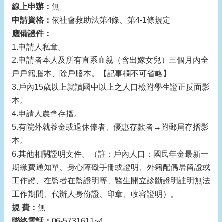
線上申辦：
無
申請資格：
依社會救助法第4條、第4-1條規定
應備證件：
1.申請人私章。
2.申請者本人及所有直系血親（含出嫁女兒）三個月內全
戶戶籍謄本、除戶謄本。【記事欄不可省略】
3.戶內15歲以上就讀國中以上之人口檢附學生證正反面影
本。
4.申請人農會存摺。
5.有院外就養金或退休俸者、優惠存款者→附郵局存摺影
本。
6.其他相關證明文件。（註：戶內人口：國民年金最新一
期繳費通知單、身心障礙手冊或證明、外籍配偶居留證或
工作證、在監者在監證明等、醫生開立診斷證明註明無法
工作期間、代辦人身份證、印章、收容證明）。
規
費：
無
聯絡電話：
06-5731611~4