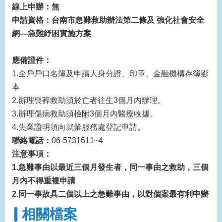
線上申辦：
無
申請資格：
台南市急難救助辦法第二條及
強化社會安全
網
—
急難紓困實施方案
應備證件：
1.全戶戶口名簿及申請人身分證、印章、金融機構存簿影
本
2.辦理喪葬救助須於亡者往生3個月內辦理。
3.辦理傷病救助須檢附3個月內醫療收據。
4.失業證明須向就業服務處登記申請。
聯絡電話：
06-5731611~4
注意事項：
1.急難事由以最近三個月發生者，同一事由之救助，三個
月內不得重複申請
2.同一事故具二個以上之急難事由，以對個案最有利申辦
相關檔案