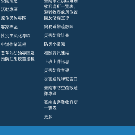
公開消息
臺南市左鎮區避難
收容處所一覽表、
活動專區
避難收容處所位置
圖及儲糧宣導
原住民族專區
簡易避難疏散圖
客家專區
災害防救計畫
性別主流化專區
防災小常識
申辦作業流程
相關資訊連結
登革熱防治專區及
預防注射疫苗接種
上班上課訊息
災害防救宣導
災害通報聯繫窗口
臺南市防空疏散避
難專區
臺南市避難收容所
一覽表
更多...