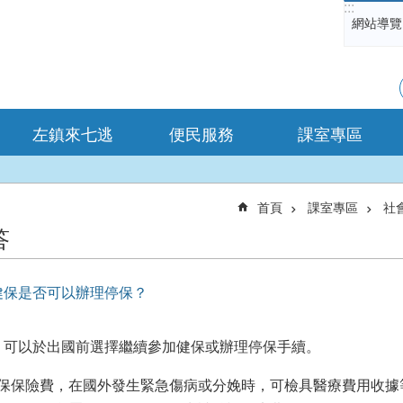
:::
網站導覽
左鎮來七逃
便民服務
課室專區
首頁
課室專區
社
答
健保是否可以辦理停保？
，可以於出國前選擇繼續參加健保或辦理停保手續。
保保險費，在國外發生緊急傷病或分娩時，可檢具醫療費用收據