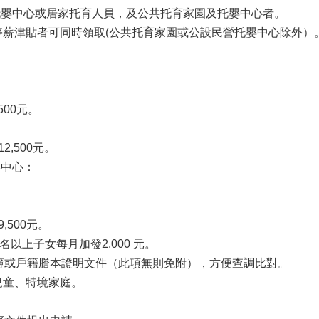
托嬰中心或居家托育人員，及公共托育家園及托嬰中心者。
停薪津貼者可同時領取(公共托育家園或公設民營托嬰中心除外）
500元。
,500元。
嬰中心：
500元。
3名以上子女每月加發2,000 元。
簿或戶籍謄本證明文件（此項無則免附），方便查調比對。
兒童、特境家庭。