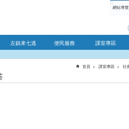
:::
網站導覽
左鎮來七逃
便民服務
課室專區
首頁
課室專區
社
答