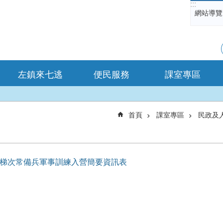
:::
網站導覽
左鎮來七逃
便民服務
課室專區
首頁
課室專區
民政及
7梯次常備兵軍事訓練入營簡要資訊表