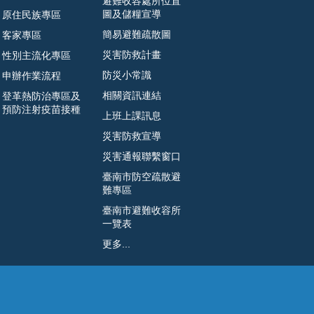
避難收容處所位置
圖及儲糧宣導
原住民族專區
簡易避難疏散圖
客家專區
災害防救計畫
性別主流化專區
防災小常識
申辦作業流程
相關資訊連結
登革熱防治專區及
預防注射疫苗接種
上班上課訊息
災害防救宣導
災害通報聯繫窗口
臺南市防空疏散避
難專區
臺南市避難收容所
一覽表
更多...