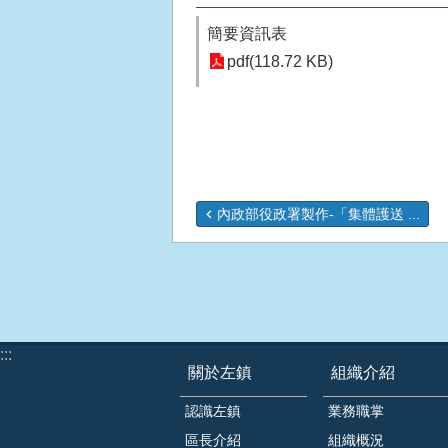
簡要資訊表
pdf(118.72 KB)
內政部役政署製作-「集體護送 ...
:::
關於左鎮
組織介紹
認識左鎮
業務職掌
區長介紹
組織概況