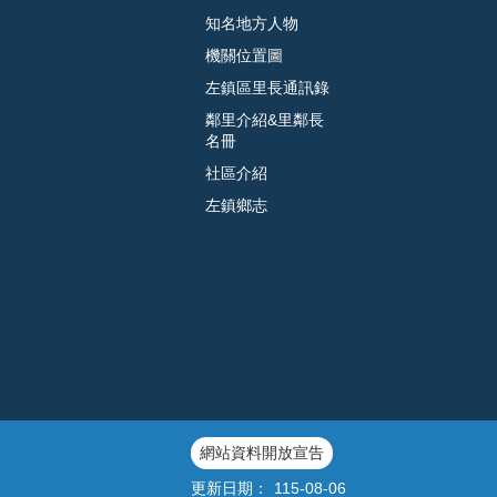
知名地方人物
機關位置圖
左鎮區里長通訊錄
鄰里介紹&里鄰長
名冊
社區介紹
左鎮鄉志
網站資料開放宣告
更新日期：
115-08-06