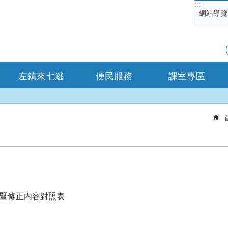
:::
網站導覽
左鎮來七逃
便民服務
課室專區
書暨修正內容對照表