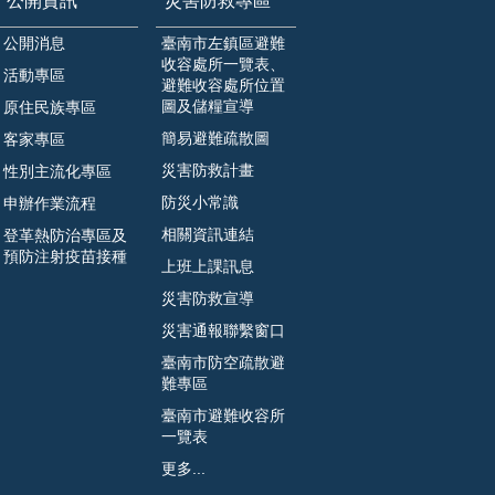
公開資訊
災害防救專區
公開消息
臺南市左鎮區避難
收容處所一覽表、
活動專區
避難收容處所位置
圖及儲糧宣導
原住民族專區
簡易避難疏散圖
客家專區
災害防救計畫
性別主流化專區
防災小常識
申辦作業流程
相關資訊連結
登革熱防治專區及
預防注射疫苗接種
上班上課訊息
災害防救宣導
災害通報聯繫窗口
臺南市防空疏散避
難專區
臺南市避難收容所
一覽表
更多...