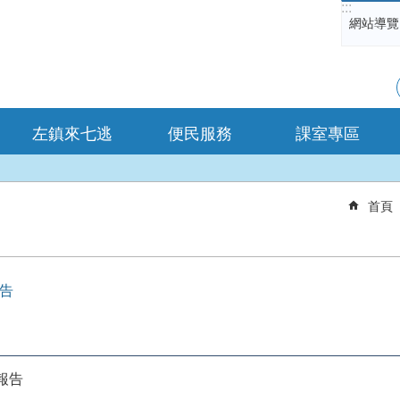
:::
網站導覽
左鎮來七逃
便民服務
課室專區
首頁
報告
報告