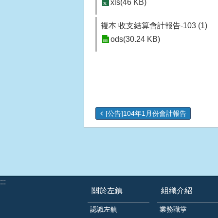
xls(46 KB)
複本 收支結算會計報告-103 (1)
ods(30.24 KB)
[公告]104年1月份會計報告
:::
關於左鎮
組織介紹
認識左鎮
業務職掌