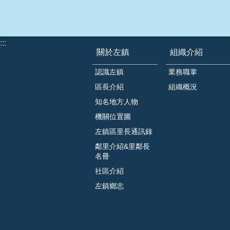
:::
關於左鎮
組織介紹
認識左鎮
業務職掌
區長介紹
組織概況
知名地方人物
機關位置圖
左鎮區里長通訊錄
鄰里介紹&里鄰長
名冊
社區介紹
左鎮鄉志