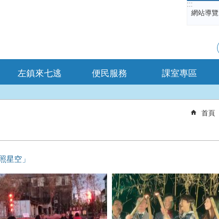
:::
網站導覽
左鎮來七逃
便民服務
課室專區
首頁
韻照星空」