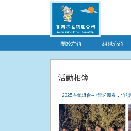
跳到主要內容區塊
關於左鎮
組織介紹
:::
活動相簿
「2025左鎮燈會-小龍迎新春，竹