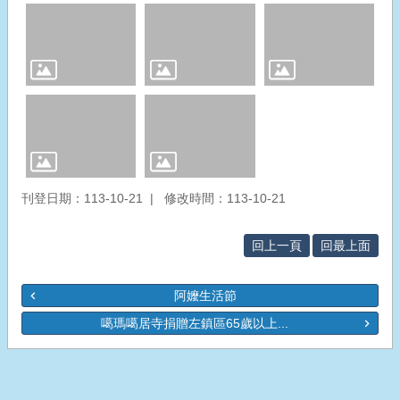
頁
網
站
資
料
開
放
宣
告
刊登日期：113-10-21
修改時間：113-10-21
回上一頁
回最上面
阿嬤生活節
噶瑪噶居寺捐贈左鎮區65歲以上...