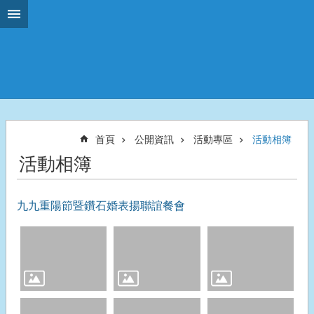
搜
跳到主要內容區塊
尋
進
階
搜
尋
關
首頁
公開資訊
活動專區
活動相簿
於
活動相簿
左
鎮
組
九九重陽節暨鑽石婚表揚聯誼餐會
織
介
紹
左
鎮
來