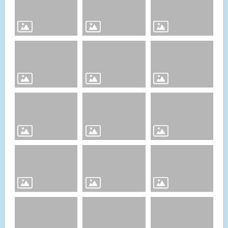
七
逃
便
民
服
務
課
室
專
區
公
開
資
訊
災
害
防
救