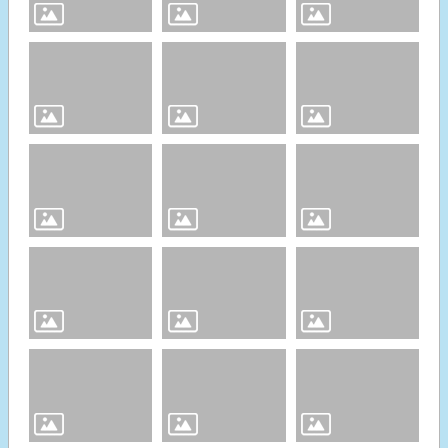
專
區
網
站
導
覽
分
類
檢
索
回
首
頁
English
市
府
首