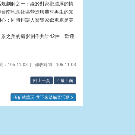
區規劃師之一；緣於對家鄉濃厚的情
導台南地區社區營造與農村再生的知
用心；同時也讓人驚覺家鄉處處是美
景之美的攝影創作共計42件，歡迎
：105-11-03
修改時間：105-11-03
回上一頁
回最上面
伍佰就醬玩-共下來踏鹹菜活動