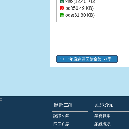
xlsx(12.48 KB)
pdf(50.49 KB)
ods(31.80 KB)
113年度森霸回饋金第1-1季...
:::
關於左鎮
組織介紹
認識左鎮
業務職掌
區長介紹
組織概況