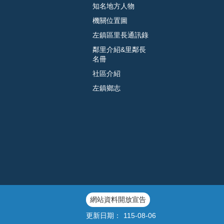
知名地方人物
機關位置圖
左鎮區里長通訊錄
鄰里介紹&里鄰長
名冊
社區介紹
左鎮鄉志
網站資料開放宣告
更新日期：
115-08-06