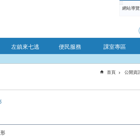
:::
網站導覽
左鎮來七逃
便民服務
課室專區
首頁
公開資
形
情形