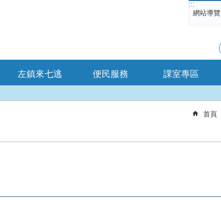
:::
網站導覽
左鎮來七逃
便民服務
課室專區
首頁