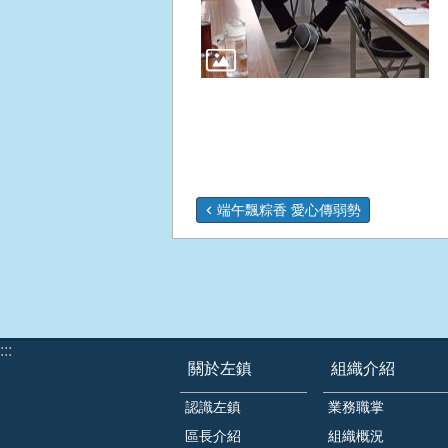
端午飄粽香 愛心傳弱勢
:::
關於左鎮
組織介紹
認識左鎮
業務職掌
區長介紹
組織概況