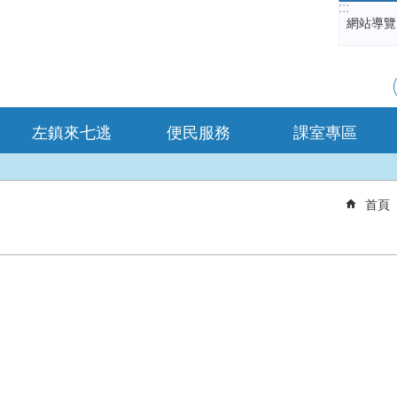
:::
網站導覽
左鎮來七逃
便民服務
課室專區
首頁