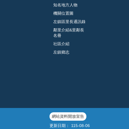
知名地方人物
機關位置圖
左鎮區里長通訊錄
鄰里介紹&里鄰長
名冊
社區介紹
左鎮鄉志
網站資料開放宣告
更新日期：
115-08-06