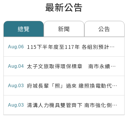
最新公告
總覽
新聞
公告
115下半年度至117年 各組別預計出
Aug
06
缺員額表
太子文旅取得環保標章 南市永續旅
Aug
04
宿達22家
府城長輩「照」過來 繳照換電動代步
Aug
03
最高補助8,000元
清溝人力機具雙管齊下 南市強化側溝
Aug
03
清疏效能