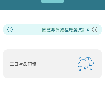
因應非洲豬瘟應變資訊專區
暫停
三日空品預報