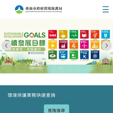
Men
我玩 耶一耶一耶 台南市東区府東街41巷6號 06 - 2
永續發展目標
環境保護業務快速查詢
進階搜尋