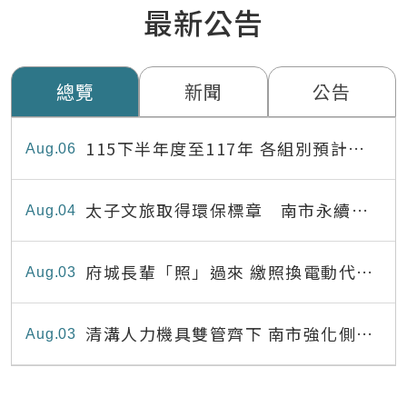
最新公告
總覽
新聞
公告
115下半年度至117年 各組別預計出
Aug
06
缺員額表
太子文旅取得環保標章 南市永續旅
Aug
04
宿達22家
府城長輩「照」過來 繳照換電動代步
Aug
03
最高補助8,000元
清溝人力機具雙管齊下 南市強化側溝
Aug
03
清疏效能