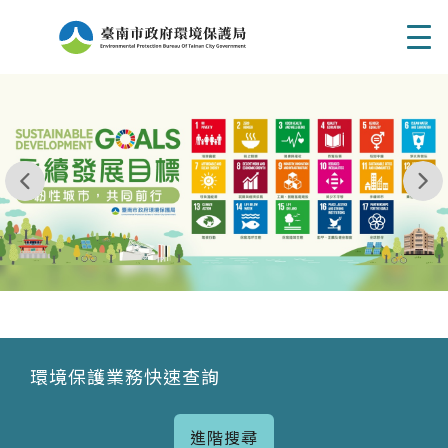
Men
我玩 耶一耶一耶 台南市東区府東街41巷6號 06 - 2
永續發展目標
環境保護業務快速查詢
進階搜尋