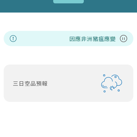
因應非洲豬瘟應變資訊專區
暫停
三日空品預報