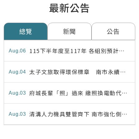
最新公告
總覽
新聞
公告
115下半年度至117年 各組別預計出
Aug
06
缺員額表
太子文旅取得環保標章 南市永續旅
Aug
04
宿達22家
府城長輩「照」過來 繳照換電動代步
Aug
03
最高補助8,000元
清溝人力機具雙管齊下 南市強化側溝
Aug
03
清疏效能