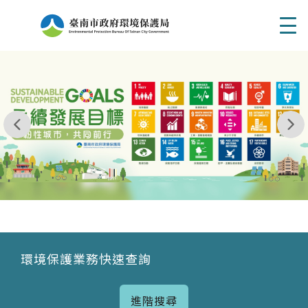
Men
我玩 耶一耶一耶 台南市東区府東街41巷6號 06 - 2
永續發展目標
環境保護業務快速查詢
進階搜尋