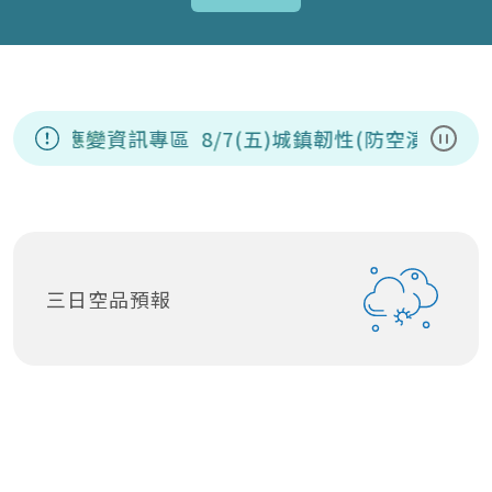
洲豬瘟應變資訊專區
8/7(五)城鎮韌性(防空演習
暫停
三日空品預報