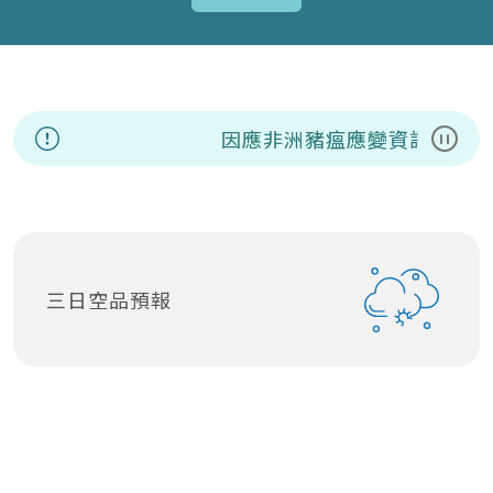
因應非洲豬瘟應變資訊專區
暫停
三日空品預報