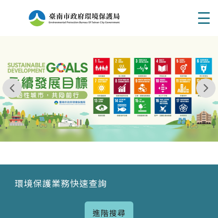
Men
我玩 耶一耶一耶 台南市東区府東街41巷6號 06 - 2
永續發展目標
環境保護業務快速查詢
進階搜尋