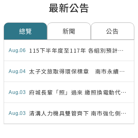
最新公告
總覽
新聞
公告
115下半年度至117年 各組別預計出
Aug
06
缺員額表
太子文旅取得環保標章 南市永續旅
Aug
04
宿達22家
府城長輩「照」過來 繳照換電動代步
Aug
03
最高補助8,000元
清溝人力機具雙管齊下 南市強化側溝
Aug
03
清疏效能