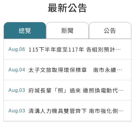
最新公告
總覽
新聞
公告
115下半年度至117年 各組別預計出
Aug
06
缺員額表
太子文旅取得環保標章 南市永續旅
Aug
04
宿達22家
府城長輩「照」過來 繳照換電動代步
Aug
03
最高補助8,000元
清溝人力機具雙管齊下 南市強化側溝
Aug
03
清疏效能