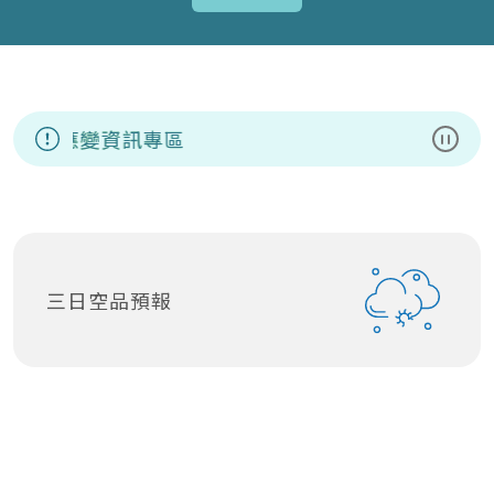
洲豬瘟應變資訊專區
暫停
三日空品預報