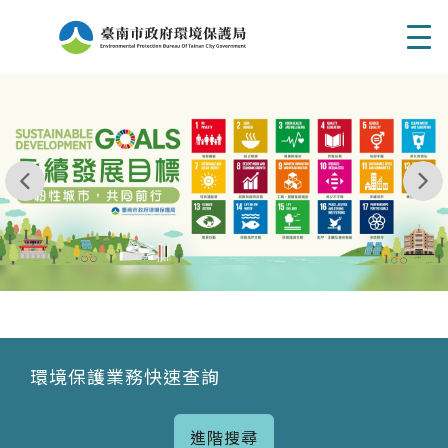
Men
我玩 耶一耶一耶 台南市東区府東街41巷6號 06 - 2
永續發展目標
環境保護業務快速查詢
進階搜尋