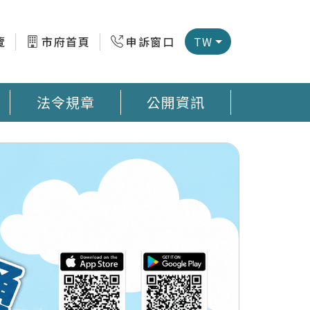
覽
市府首頁
申訴窗口
TW
法令規章
公開資訊
微型感測器地圖 臺南市公廁地圖 回收站地圖網
預防登革熱