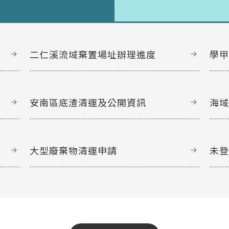
二仁溪流域棄置場址辦理進度
學
安南區底渣清運及公開資訊
海
大型廢棄物清運申請
未
文