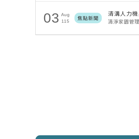
清溝人力機
03
Aug
焦點新聞
清淨家園管
115