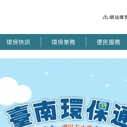
網站導
環保快訊
環保業務
便民服務
握 垃圾車即時動態 臺南市奉茶地圖 大型廢棄物清運 