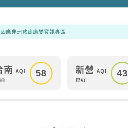
變資訊專區
台南
新營
AQI
AQI
58
43
通
良好