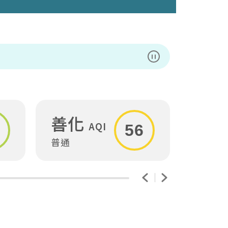
暫停播放
善化
安
AQI
56
普通
普通