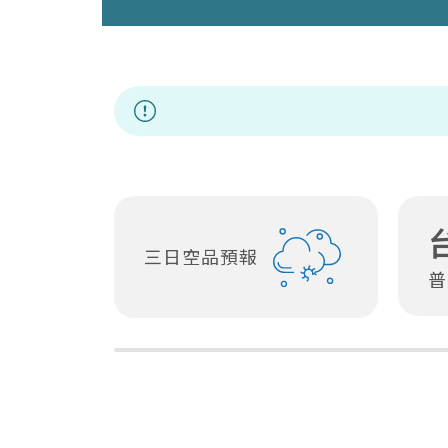
因應非洲豬瘟應
三日空品預報
普