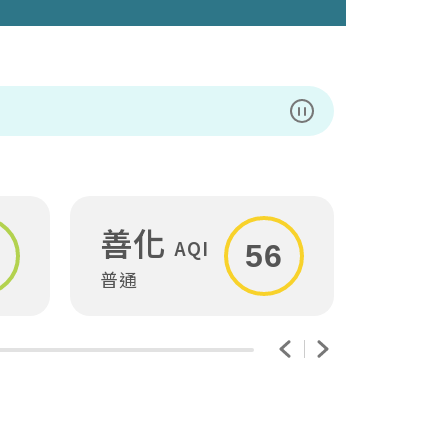
暫停播放
善化
安
AQI
56
普通
普通