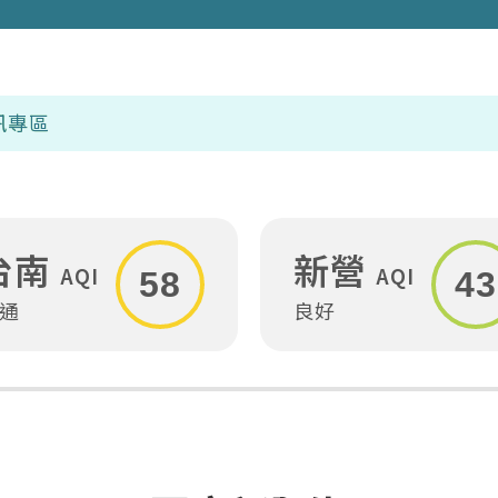
台南
新營
AQI
AQI
58
43
通
良好