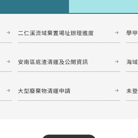
二仁溪流域棄置場址辦理進度
學
安南區底渣清運及公開資訊
海
大型廢棄物清運申請
未
文