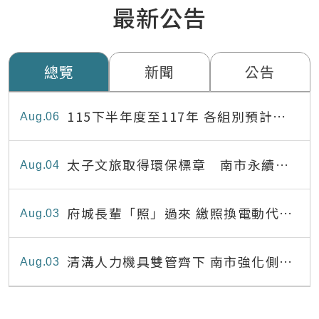
最新公告
總覽
新聞
公告
115下半年度至117年 各組別預計出
Aug
06
缺員額表
太子文旅取得環保標章 南市永續旅
Aug
04
宿達22家
府城長輩「照」過來 繳照換電動代步
Aug
03
最高補助8,000元
清溝人力機具雙管齊下 南市強化側溝
Aug
03
清疏效能