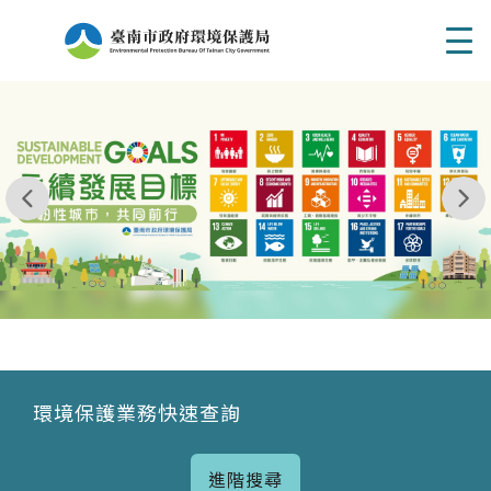
Men
我玩 耶一耶一耶 台南市東区府東街41巷6號 06 - 2
永續發展目標
環境保護業務快速查詢
進階搜尋