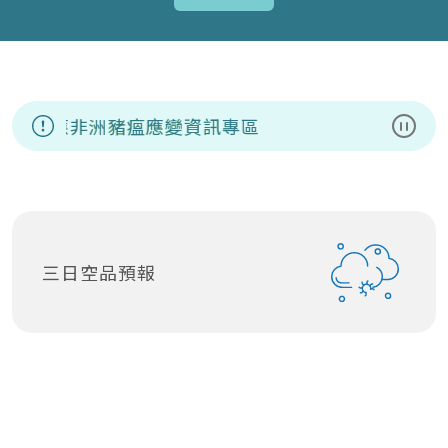
因應非洲豬瘟應變資訊專區
暫停
三日空品預報