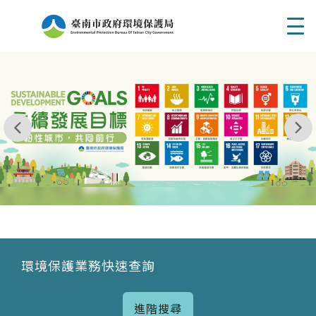
Men
我玩 耶一耶一耶 台南市東区府東街41巷6號 06 - 2
永續發展目標
環境保護業務快速查詢
進階搜尋