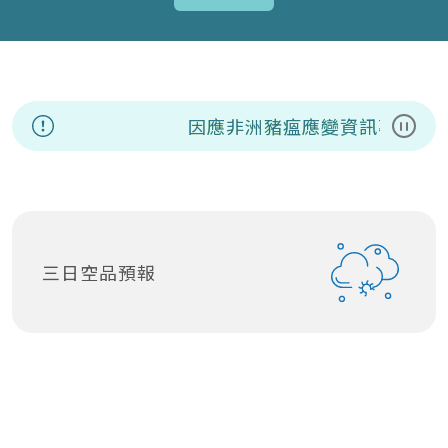
因應非洲豬瘟應變資訊專區
暫停
三日空品預報