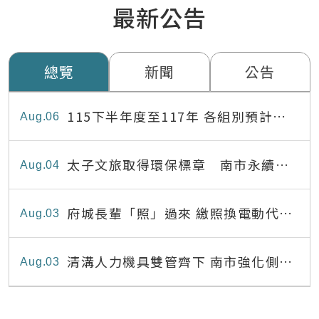
最新公告
總覽
新聞
公告
115下半年度至117年 各組別預計出
Aug
06
缺員額表
太子文旅取得環保標章 南市永續旅
Aug
04
宿達22家
府城長輩「照」過來 繳照換電動代步
Aug
03
最高補助8,000元
清溝人力機具雙管齊下 南市強化側溝
Aug
03
清疏效能